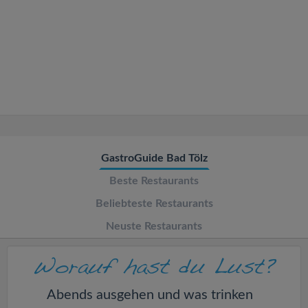
v
i
g
a
t
GastroGuide Bad Tölz
Beste Restaurants
i
Beliebteste Restaurants
o
Neuste Restaurants
n
Abends ausgehen und was trinken