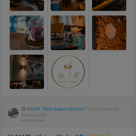
Hà&M "Real Saigon Kitchen"
ist jetzt auch auf
GastroGuide
vor 3 Jahren