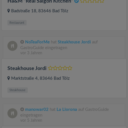
Hà&M "Real Saigon Kitchen"
Badstraße 18
, 83646
Bad Tölz
Restaurant
NoTeaForMe
hat
Steakhouse Jordi
auf
GastroGuide eingetragen
vor 3 Jahren
Steakhouse Jordi
Marktstraße 4
, 83646
Bad Tölz
Steakhouse
manowar02
hat
La Llorona
auf GastroGuide
eingetragen
vor 5 Jahren