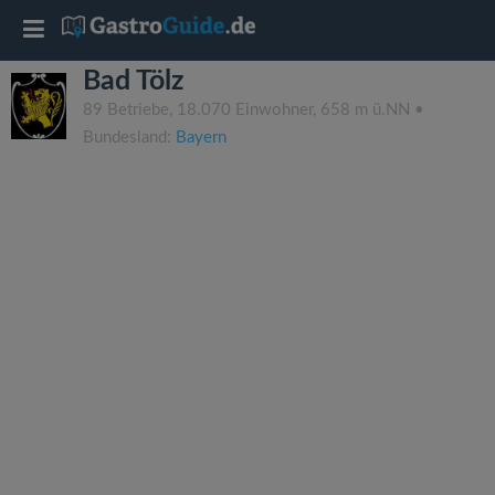
T
Bad Tölz
o
89 Betriebe, 18.070 Einwohner, 658 m ü.NN •
Bundesland:
Bayern
g
g
l
e
n
a