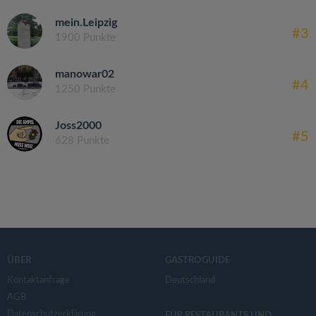
mein.Leipzig
#3
1900 Punkte
manowar02
#4
1250 Punkte
Joss2000
#5
628 Punkte
ÜBER
GASTROGUIDE
Kontaktanfrage
Deutschland
AGB
Datenschutzerklärung
FÜR RESTAURANTS UND