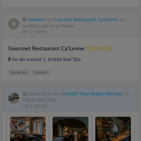
Jenome
hat
Gourmet Restaurant Ca‘Leone
auf
GastroGuide eingetragen
vor 2 Jahren
Gourmet Restaurant Ca‘Leone
An der Isarlust 1
, 83646
Bad Tölz
Restaurant
Gourmet
Neue Fotos von
Hà&M "Real Saigon Kitchen"
in
83646 Bad Tölz.
vor 3 Jahren