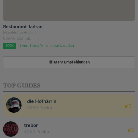
Restaurant Jadran
Max-Höfler-Platz 5
83646 Bad Tölz
1 von 1 empfehlen diese Location
100%
Mehr Empfehlungen
TOP GUIDES
die Hofnärrin
#1
4850 Punkte
trebor
#2
4253 Punkte