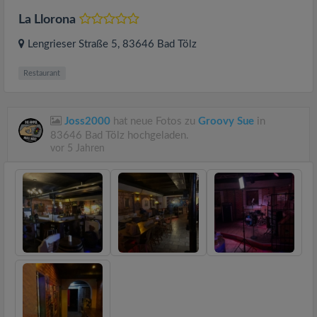
La Llorona
Lengrieser Straße 5
, 83646
Bad Tölz
Restaurant
Joss2000
hat neue Fotos zu
Groovy Sue
in
83646 Bad Tölz hochgeladen.
vor 5 Jahren