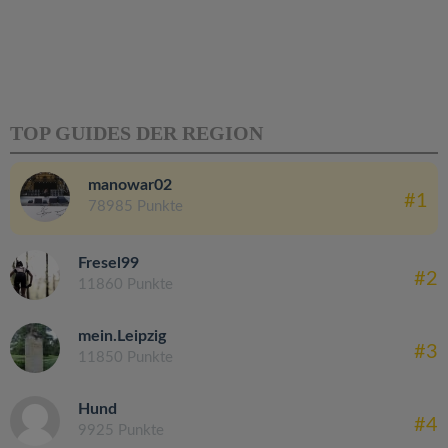
TOP GUIDES DER REGION
manowar02
#1
78985 Punkte
Fresel99
#2
11860 Punkte
mein.Leipzig
#3
11850 Punkte
Hund
#4
9925 Punkte