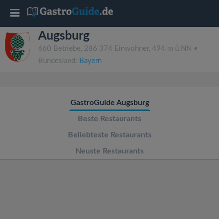
T
Augsburg
o
660 Betriebe, 286.374 Einwohner, 494 m ü.NN •
Bundesland:
Bayern
g
g
GastroGuide Augsburg
l
Beste Restaurants
Beliebteste Restaurants
e
Neuste Restaurants
n
a