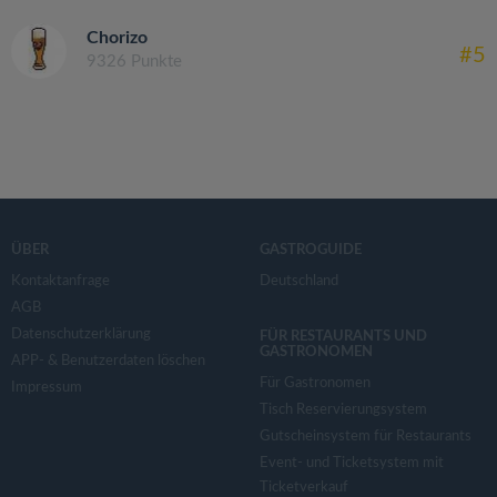
Chorizo
#5
9326 Punkte
ÜBER
GASTROGUIDE
Kontaktanfrage
Deutschland
AGB
Datenschutzerklärung
FÜR RESTAURANTS UND
GASTRONOMEN
APP- & Benutzerdaten löschen
Für Gastronomen
Impressum
Tisch Reservierungsystem
Gutscheinsystem für Restaurants
Event- und Ticketsystem mit
Ticketverkauf