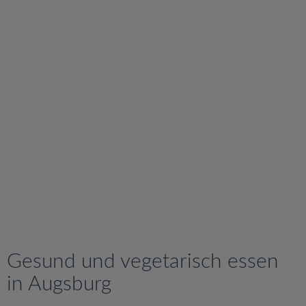
v
i
g
a
t
i
o
n
Gesund und vegetarisch essen
in Augsburg