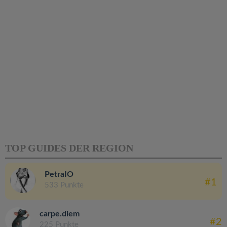
TOP GUIDES DER REGION
PetraIO
#1
533 Punkte
carpe.diem
#2
225 Punkte