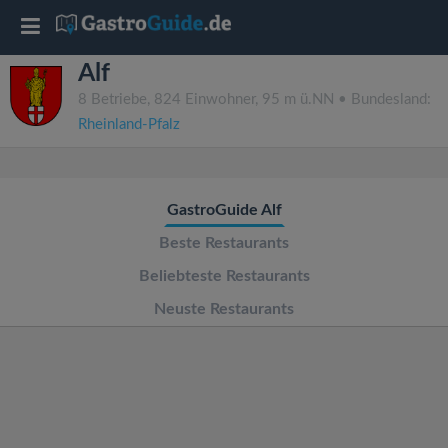
T
Alf
o
8 Betriebe, 824 Einwohner, 95 m ü.NN • Bundesland:
Rheinland-Pfalz
g
g
GastroGuide Alf
l
Beste Restaurants
Beliebteste Restaurants
e
Neuste Restaurants
n
a