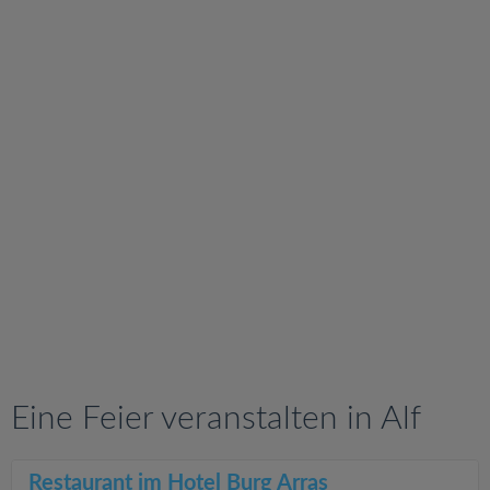
v
i
g
a
t
i
o
n
Eine Feier veranstalten in Alf
Restaurant im Hotel Burg Arras