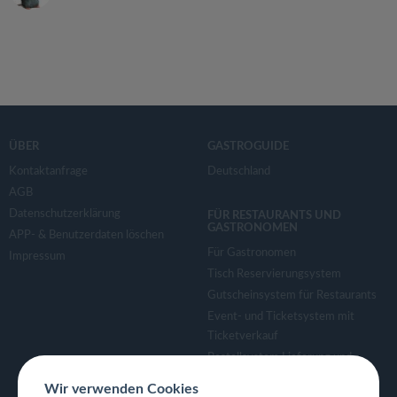
ÜBER
GASTROGUIDE
Kontaktanfrage
Deutschland
AGB
Datenschutzerklärung
FÜR RESTAURANTS UND
GASTRONOMEN
APP- & Benutzerdaten löschen
Für Gastronomen
Impressum
Tisch Reservierungsystem
Gutscheinsystem für Restaurants
Event- und Ticketsystem mit
Ticketverkauf
Bestellsystem Lieferung und
TakeAway
Wir verwenden Cookies