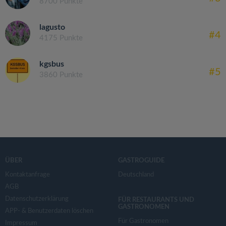
8700 Punkte
lagusto
#4
4175 Punkte
kgsbus
#5
3860 Punkte
ÜBER
GASTROGUIDE
Kontaktanfrage
Deutschland
AGB
Datenschutzerklärung
FÜR RESTAURANTS UND
GASTRONOMEN
APP- & Benutzerdaten löschen
Für Gastronomen
Impressum