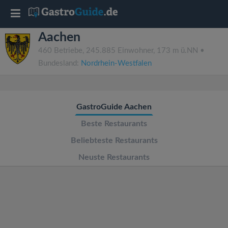
T
Aachen
o
460 Betriebe, 245.885 Einwohner, 173 m ü.NN •
Bundesland:
Nordrhein-Westfalen
g
g
GastroGuide Aachen
l
Beste Restaurants
Beliebteste Restaurants
e
Neuste Restaurants
n
a