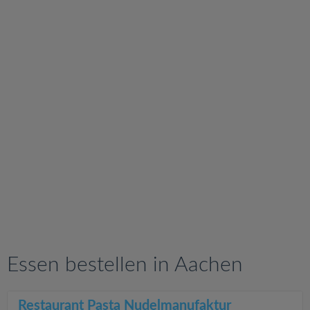
v
i
g
a
t
i
o
n
Essen bestellen in Aachen
Restaurant Pasta Nudelmanufaktur