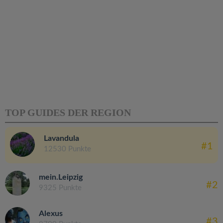
TOP GUIDES DER REGION
Lavandula
#1
12530 Punkte
mein.Leipzig
#2
9325 Punkte
Alexus
#3