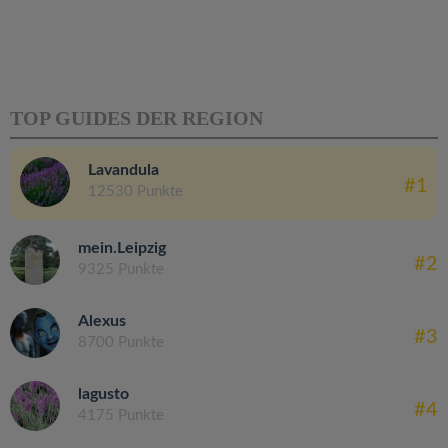
TOP GUIDES DER REGION
Lavandula
#1
12530 Punkte
mein.Leipzig
#2
9325 Punkte
Alexus
#3
8700 Punkte
lagusto
#4
4175 Punkte