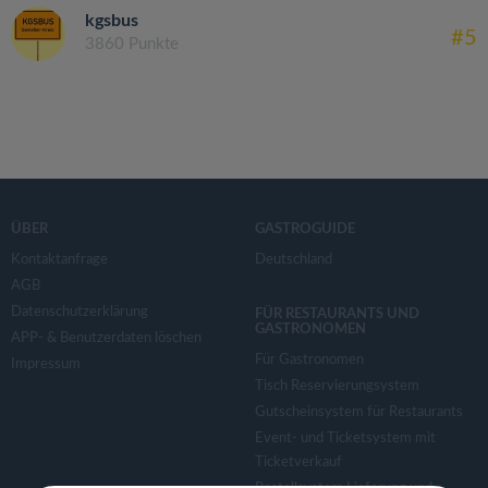
kgsbus
#5
3860 Punkte
ÜBER
GASTROGUIDE
Kontaktanfrage
Deutschland
AGB
Datenschutzerklärung
FÜR RESTAURANTS UND
GASTRONOMEN
APP- & Benutzerdaten löschen
Für Gastronomen
Impressum
Tisch Reservierungsystem
Gutscheinsystem für Restaurants
Event- und Ticketsystem mit
Ticketverkauf