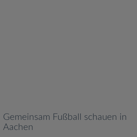
v
i
g
a
t
i
o
n
Gemeinsam Fußball schauen in
Aachen