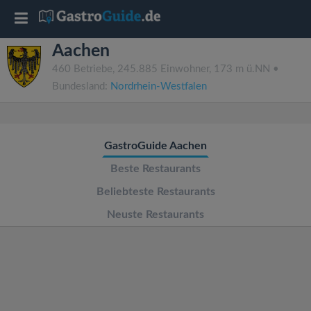
T
Aachen
o
460 Betriebe, 245.885 Einwohner, 173 m ü.NN •
Bundesland:
Nordrhein-Westfalen
g
g
GastroGuide Aachen
l
Beste Restaurants
Beliebteste Restaurants
e
Neuste Restaurants
n
a