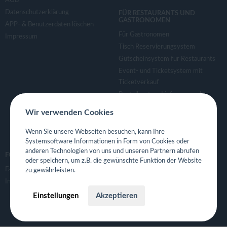
AGB
Datenschutzerklärung
FÜR RESTAURANTS UND
GASTRONOMEN
APP- & Benutzerdaten löschen
Für Gastronomen
Impressum
Tisch Reservierungsystem
Gutscheinsystem für Restaurants
Event- und Ticketsystem mit
Ticketverkauf
Bestellsystem Lieferung und
TakeAway
Wir verwenden Cookies
Webseiten für Restaurant
Eigene App für Restaurant
Wenn Sie unsere Webseiten besuchen, kann Ihre
Systemsoftware Informationen in Form von Cookies oder
anderen Technologien von uns und unseren Partnern abrufen
FOLGE UNS
oder speichern, um z.B. die gewünschte Funktion der Website
Facebook
zu gewährleisten.
Instagram
Einstellungen
Akzeptieren