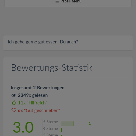
v
Profil-Menü
i
g
Ich gehe gerne gut essen. Du auch?
a
t
Bewertungs-Statistik
i
Insgesamt 2 Bewertungen
2349
x gelesen
o
11
x "Hilfreich"
6
x "Gut geschrieben"
n
5
Sterne
3.0
1
4
Sterne
3
Sterne