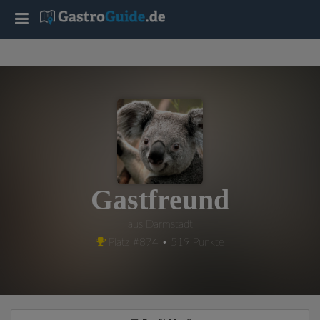
T
o
g
g
l
Gastfreund
e
aus Darmstadt
Platz #874 • 519 Punkte
n
a