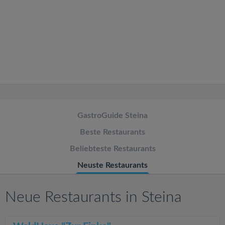
v
i
g
a
t
GastroGuide Steina
Beste Restaurants
i
Beliebteste Restaurants
o
Neuste Restaurants
n
Neue Restaurants in Steina