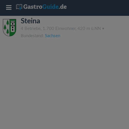
T
Steina
o
4 Betriebe, 1.700 Einwohner, 420 m ü.NN •
Bundesland:
Sachsen
g
g
l
e
n
a