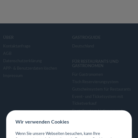
ÜBER
GASTROGUIDE
Kontaktanfrage
Deutschland
AGB
Datenschutzerklärung
FÜR RESTAURANTS UND
GASTRONOMEN
APP- & Benutzerdaten löschen
Für Gastronomen
Impressum
Tisch Reservierungsystem
Gutscheinsystem für Restaurants
Event- und Ticketsystem mit
Ticketverkauf
Bestellsystem Lieferung und
TakeAway
Wir verwenden Cookies
Webseiten für Restaurant
Eigene App für Restaurant
Wenn Sie unsere Webseiten besuchen, kann Ihre