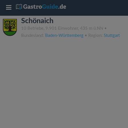
T
Schönaich
o
10 Betriebe, 9.901 Einwohner, 435 m ü.NN •
Bundesland:
Baden-Württemberg
• Region:
Stuttgart
g
g
l
e
n
a