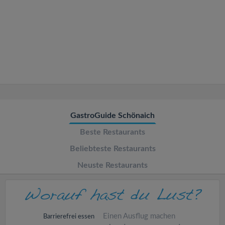
v
i
g
a
t
GastroGuide Schönaich
Beste Restaurants
i
Beliebteste Restaurants
o
Neuste Restaurants
n
Einen Ausflug machen
Barrierefrei essen