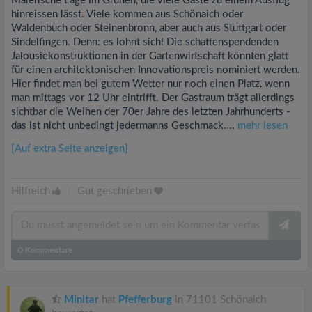
Malerische Lage im Grünen, die viele Gäste zu einem Ausflug
hinreissen lässt. Viele kommen aus Schönaich oder
Waldenbuch oder Steinenbronn, aber auch aus Stuttgart oder
Sindelfingen. Denn: es lohnt sich! Die schattenspendenden
Jalousiekonstruktionen in der Gartenwirtschaft könnten glatt
für einen architektonischen Innovationspreis nominiert werden.
Hier findet man bei gutem Wetter nur noch einen Platz, wenn
man mittags vor 12 Uhr eintrifft. Der Gastraum trägt allerdings
sichtbar die Weihen der 70er Jahre des letzten Jahrhunderts -
das ist nicht unbedingt jedermanns Geschmack....
mehr lesen
[Auf extra Seite anzeigen]
Hilfreich
|
Gut geschrieben
0
Kommentare
Minitar
hat
Pfefferburg
in 71101 Schönaich