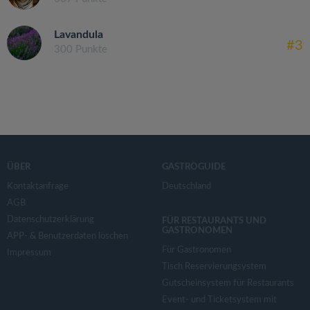
Lavandula
#3
300 Punkte
ÜBER
GASTROGUIDE
Kontaktanfrage
Deutschland
AGB
Datenschutzerklärung
FÜR RESTAURANTS UND
GASTRONOMEN
APP- & Benutzerdaten löschen
Für Gastronomen
Impressum
Tisch Reservierungsystem
Gutscheinsystem für Restaurants
Event- und Ticketsystem mit