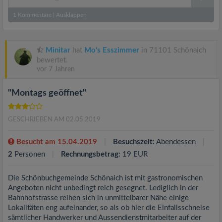
1
Kommentare
|
Ausklappen
Minitar
hat
Mo‘s Esszimmer
in 71101 Schönaich
bewertet.
vor 7 Jahren
"Montags geöffnet"
GESCHRIEBEN AM 02.05.2019
Besucht am 15.04.2019
Besuchszeit:
Abendessen
2
Personen
Rechnungsbetrag:
19 EUR
Die Schönbuchgemeinde Schönaich ist mit gastronomischen
Angeboten nicht unbedingt reich gesegnet. Lediglich in der
Bahnhofstrasse reihen sich in unmittelbarer Nähe einige
Lokalitäten eng aufeinander, so als ob hier die Einfallsschneise
sämtlicher Handwerker und Aussendienstmitarbeiter auf der