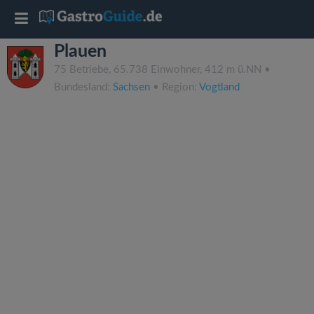
T
Plauen
o
75 Betriebe, 65.738 Einwohner, 412 m ü.NN •
Bundesland:
Sachsen
• Region:
Vogtland
g
g
l
e
n
a