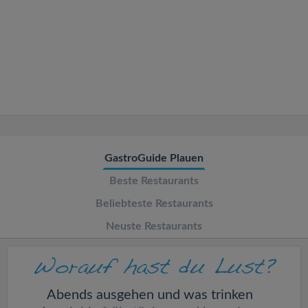
v
i
g
a
t
GastroGuide Plauen
Beste Restaurants
i
Beliebteste Restaurants
o
Neuste Restaurants
n
Abends ausgehen und was trinken