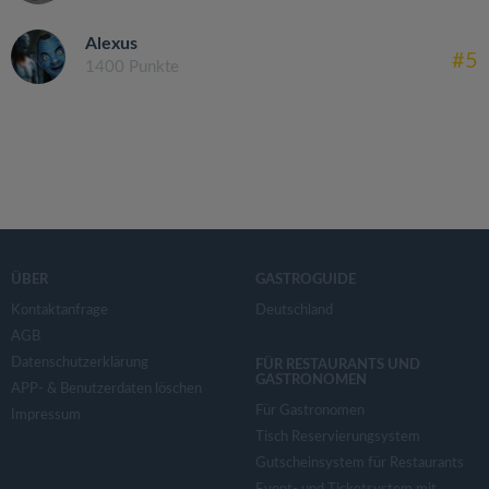
Alexus
#5
1400 Punkte
ÜBER
GASTROGUIDE
Kontaktanfrage
Deutschland
AGB
Datenschutzerklärung
FÜR RESTAURANTS UND
GASTRONOMEN
APP- & Benutzerdaten löschen
Für Gastronomen
Impressum
Tisch Reservierungsystem
Gutscheinsystem für Restaurants