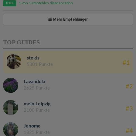
1 von 1 empfehlen diese Location
100%
Mehr Empfehlungen
TOP GUIDES
stekis
#1
5301 Punkte
Lavandula
#2
2625 Punkte
mein.Leipzig
#3
2100 Punkte
Jenome
#4
1825 Punkte