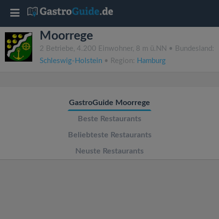
T
Moorrege
o
2 Betriebe, 4.200 Einwohner, 8 m ü.NN • Bundesland:
Schleswig-Holstein
• Region:
Hamburg
g
g
GastroGuide Moorrege
l
Beste Restaurants
Beliebteste Restaurants
e
Neuste Restaurants
n
a