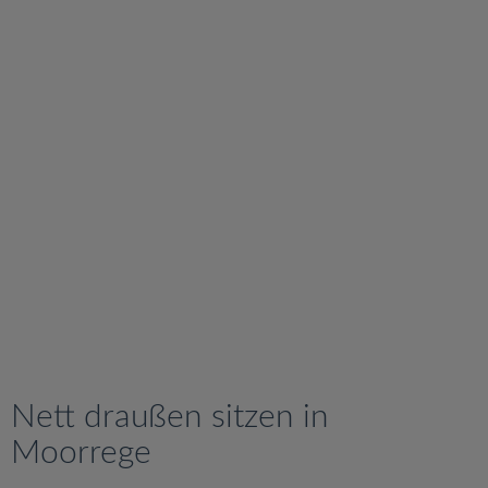
v
i
g
a
t
i
o
n
Nett draußen sitzen in
Moorrege