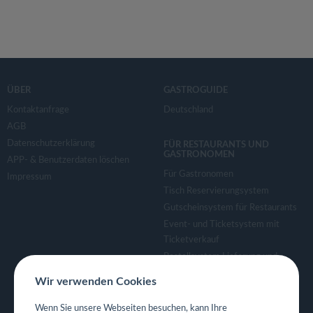
ÜBER
GASTROGUIDE
Kontaktanfrage
Deutschland
AGB
Datenschutzerklärung
FÜR RESTAURANTS UND
GASTRONOMEN
APP- & Benutzerdaten löschen
Für Gastronomen
Impressum
Tisch Reservierungsystem
Gutscheinsystem für Restaurants
Event- und Ticketsystem mit
Ticketverkauf
Bestellsystem Lieferung und
TakeAway
Wir verwenden Cookies
Webseiten für Restaurant
Eigene App für Restaurant
Wenn Sie unsere Webseiten besuchen, kann Ihre