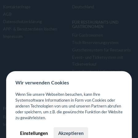
Kontaktanfrage
Deutschland
AGB
Datenschutzerklärung
FÜR RESTAURANTS UND
GASTRONOMEN
APP- & Benutzerdaten löschen
Für Gastronomen
Impressum
Tisch Reservierungsystem
Gutscheinsystem für Restaurants
Event- und Ticketsystem mit
Ticketverkauf
Bestellsystem Lieferung und
TakeAway
Wir verwenden Cookies
Webseiten für Restaurant
Eigene App für Restaurant
Wenn Sie unsere Webseiten besuchen, kann Ihre
Systemsoftware Informationen in Form von Cookies oder
anderen Technologien von uns und unseren Partnern abrufen
FOLGE UNS
oder speichern, um z.B. die gewünschte Funktion der Website
Facebook
zu gewährleisten.
Instagram
Einstellungen
Akzeptieren