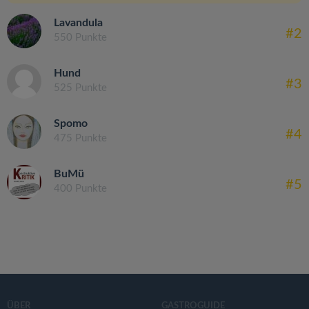
Lavandula
#2
550 Punkte
Hund
#3
525 Punkte
Spomo
#4
475 Punkte
BuMü
#5
400 Punkte
ÜBER
GASTROGUIDE