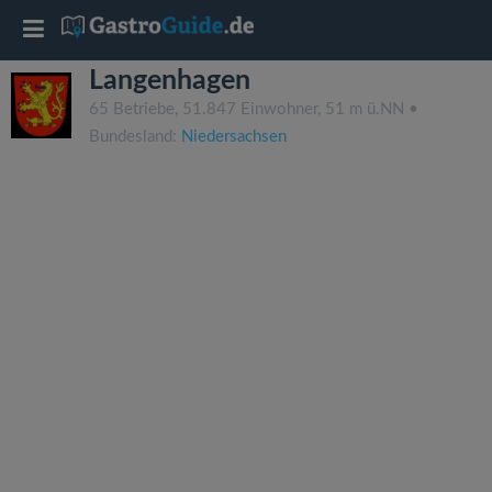
T
Langenhagen
o
65 Betriebe, 51.847 Einwohner, 51 m ü.NN •
Bundesland:
Niedersachsen
g
g
l
e
n
a