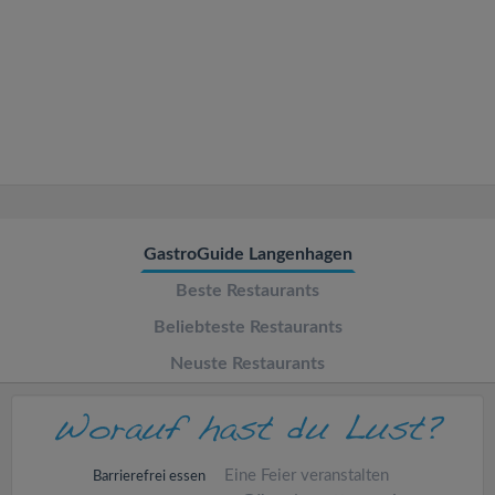
v
i
g
a
t
GastroGuide Langenhagen
Beste Restaurants
i
Beliebteste Restaurants
o
Neuste Restaurants
n
Eine Feier veranstalten
Barrierefrei essen