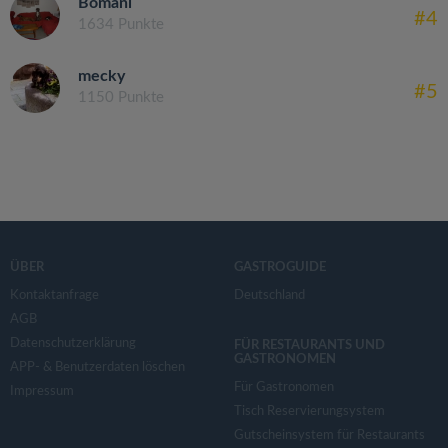
Bomani
#4
1634 Punkte
mecky
#5
1150 Punkte
ÜBER
GASTROGUIDE
Kontaktanfrage
Deutschland
AGB
Datenschutzerklärung
FÜR RESTAURANTS UND
GASTRONOMEN
APP- & Benutzerdaten löschen
Für Gastronomen
Impressum
Tisch Reservierungsystem
Gutscheinsystem für Restaurants