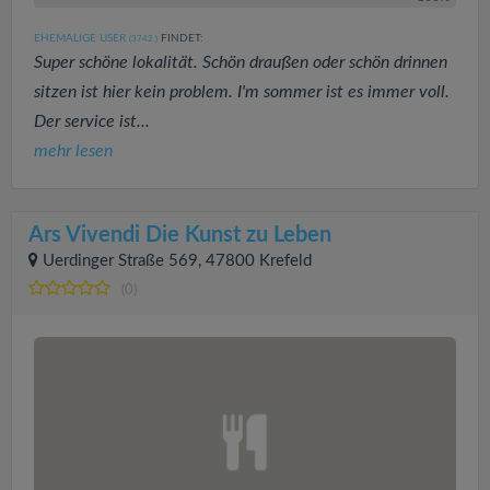
EHEMALIGE USER
FINDET:
(3742
)
Super schöne lokalität. Schön draußen oder schön drinnen
sitzen ist hier kein problem. I'm sommer ist es immer voll.
Der service ist...
mehr lesen
Ars Vivendi Die Kunst zu Leben
Uerdinger Straße 569, 47800 Krefeld
(0)