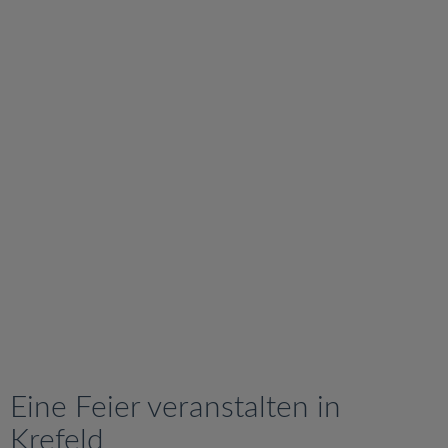
v
i
g
a
t
i
o
n
Eine Feier veranstalten in
Krefeld