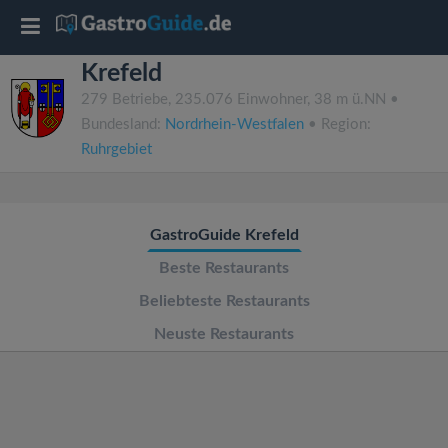
T
Krefeld
o
279 Betriebe, 235.076 Einwohner, 38 m ü.NN •
Bundesland:
Nordrhein-Westfalen
• Region:
g
Ruhrgebiet
g
GastroGuide Krefeld
l
Beste Restaurants
e
Beliebteste Restaurants
Neuste Restaurants
n
a