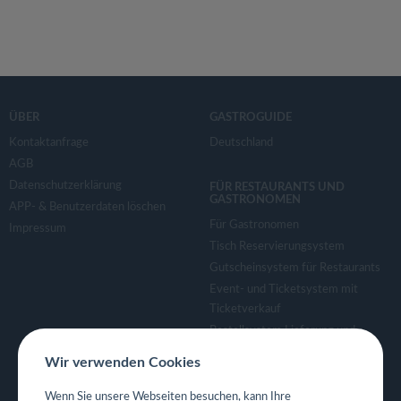
ÜBER
GASTROGUIDE
Kontaktanfrage
Deutschland
AGB
Datenschutzerklärung
FÜR RESTAURANTS UND
GASTRONOMEN
APP- & Benutzerdaten löschen
Für Gastronomen
Impressum
Tisch Reservierungsystem
Gutscheinsystem für Restaurants
Event- und Ticketsystem mit
Ticketverkauf
Bestellsystem Lieferung und
TakeAway
Wir verwenden Cookies
Webseiten für Restaurant
Eigene App für Restaurant
Wenn Sie unsere Webseiten besuchen, kann Ihre