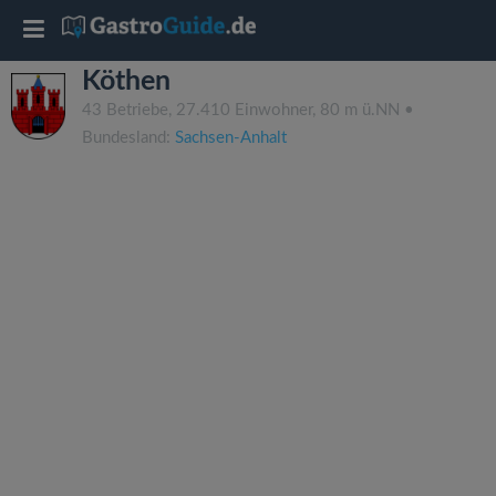
T
Köthen
o
43 Betriebe, 27.410 Einwohner, 80 m ü.NN •
Bundesland:
Sachsen-Anhalt
g
g
l
e
n
a