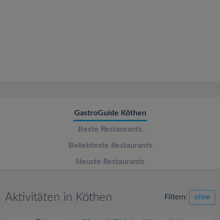
v
i
g
a
t
GastroGuide Köthen
Beste Restaurants
i
Beliebteste Restaurants
o
Neuste Restaurants
n
Aktivitäten in Köthen
Filtern:
ohne