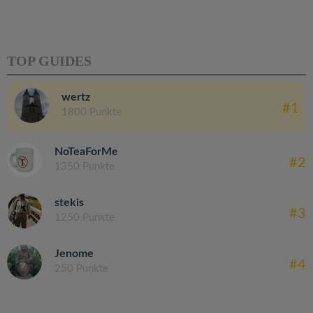
TOP GUIDES
wertz
#1
1800 Punkte
NoTeaForMe
#2
1350 Punkte
stekis
#3
1250 Punkte
Jenome
#4
250 Punkte