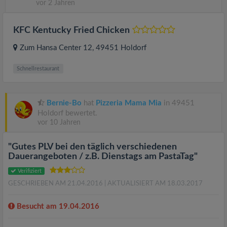
vor 2 Jahren
KFC Kentucky Fried Chicken
Zum Hansa Center 12
, 49451
Holdorf
Schnellrestaurant
Bernie-Bo
hat
Pizzeria Mama Mia
in 49451
Holdorf bewertet.
vor 10 Jahren
"Gutes PLV bei den täglich verschiedenen
Dauerangeboten / z.B. Dienstags am PastaTag"
Verifiziert
GESCHRIEBEN AM 21.04.2016
| AKTUALISIERT AM 18.03.2017
Besucht am 19.04.2016