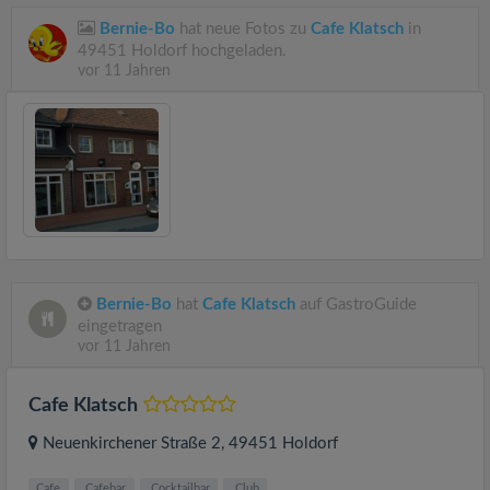
Bernie-Bo
hat neue Fotos zu
Cafe Klatsch
in
49451 Holdorf hochgeladen.
vor 11 Jahren
Bernie-Bo
hat
Cafe Klatsch
auf GastroGuide
eingetragen
vor 11 Jahren
Cafe Klatsch
Neuenkirchener Straße 2
, 49451
Holdorf
Cafe
Cafebar
Cocktailbar
Club