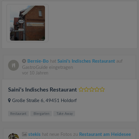
Bernie-Bo
hat
Saini's Indisches Restaurant
auf
GastroGuide eingetragen
vor 10 Jahren
Saini's Indisches Restaurant
Große Straße 6
, 49451
Holdorf
Restaurant
Biergarten
Take Away
stekis
hat neue Fotos zu
Restaurant am Heidesee