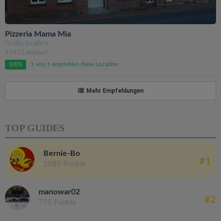
Pizzeria Mama Mia
Große Straße 6
49451 Holdorf
1 von 1 empfehlen diese Location
100%
Mehr Empfehlungen
TOP GUIDES
Bernie-Bo
#1
2085 Punkte
manowar02
#2
775 Punkte