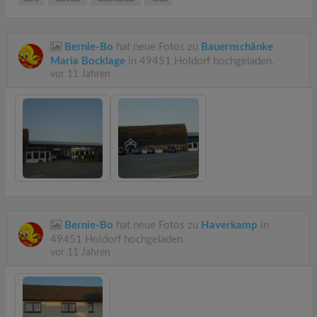
Bernie-Bo
hat neue Fotos zu
Bauernschänke
Maria Bocklage
in 49451 Holdorf hochgeladen.
vor 11 Jahren
Bernie-Bo
hat neue Fotos zu
Haverkamp
in
49451 Holdorf hochgeladen.
vor 11 Jahren