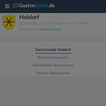
T
Holdorf
o
20 Betriebe, 6.617 Einwohner, 42 m ü.NN •
Bundesland:
Niedersachsen
g
g
GastroGuide Holdorf
l
Beste Restaurants
Beliebteste Restaurants
e
Neuste Restaurants
n
a