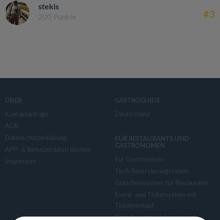
stekis
#3
200 Punkte
ÜBER
GASTROGUIDE
Kontaktanfrage
Deutschland
AGB
Datenschutzerklärung
FÜR RESTAURANTS UND
GASTRONOMEN
APP- & Benutzerdaten löschen
Für Gastronomen
Impressum
Tisch Reservierungsystem
Gutscheinsystem für Restaurants
Event- und Ticketsystem mit
Ticketverkauf
Bestellsystem Lieferung und