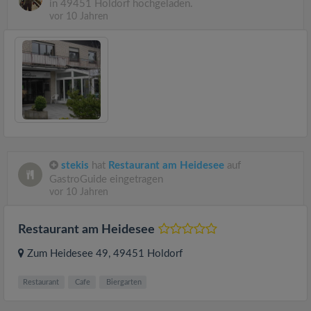
in 49451 Holdorf hochgeladen.
vor 10 Jahren
stekis
hat
Restaurant am Heidesee
auf
GastroGuide eingetragen
vor 10 Jahren
Restaurant am Heidesee
Zum Heidesee 49
, 49451
Holdorf
Restaurant
Cafe
Biergarten