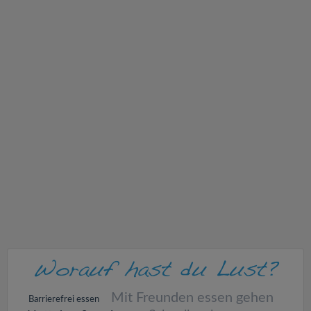
v
i
g
a
t
i
o
n
Mit Freunden essen gehen
Barrierefrei essen