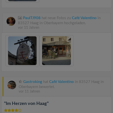
PaulTJ908
hat neue Fotos zu
Café Valentino
in
83527 Haag in Oberbayern hochgeladen.
vor 11 Jahren
Gastroking
hat
Café Valentino
in 83527 Haag in
Oberbayern bewertet.
vor 11 Jahren
"Im Herzen von Haag"