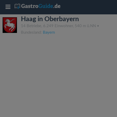
T
Haag in Oberbayern
o
14 Betriebe, 6.249 Einwohner, 540 m ü.NN •
Bundesland:
Bayern
g
g
l
e
n
a