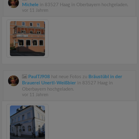
Michele
in 83527 Haag in Oberbayern hochgeladen.
vor 11 Jahren
PaulTJ908
hat neue Fotos zu
Bräustübl in der
Brauerei Unertl-Weißbier
in 83527 Haag in
Oberbayern hochgeladen.
vor 11 Jahren