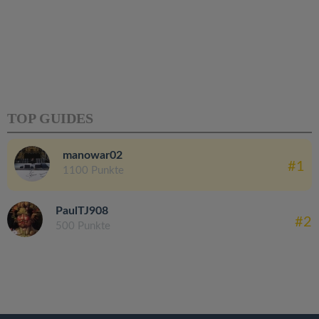
TOP GUIDES
manowar02
#1
1100 Punkte
PaulTJ908
#2
500 Punkte