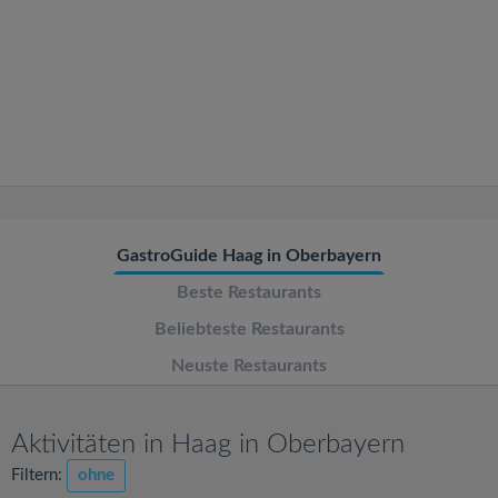
v
i
g
a
t
GastroGuide Haag in Oberbayern
Beste Restaurants
i
Beliebteste Restaurants
o
Neuste Restaurants
n
Aktivitäten in Haag in Oberbayern
Filtern:
ohne