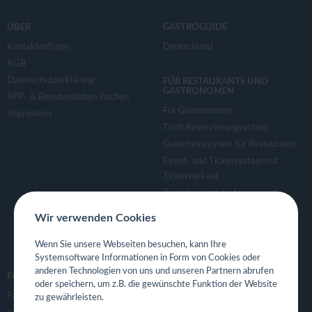
ÜBER
GASTROGUIDE
Kontaktanfrage
Deutschland
AGB
Datenschutzerklärung
FÜR RESTAURANTS UND
GASTRONOMEN
APP- & Benutzerdaten löschen
Für Gastronomen
Impressum
Tisch Reservierungsystem
Gutscheinsystem für Restaurants
Event- und Ticketsystem mit
Ticketverkauf
Bestellsystem Lieferung und
TakeAway
Wir verwenden Cookies
Webseiten für Restaurant
Eigene App für Restaurant
Wenn Sie unsere Webseiten besuchen, kann Ihre
Systemsoftware Informationen in Form von Cookies oder
anderen Technologien von uns und unseren Partnern abrufen
FOLGE UNS
oder speichern, um z.B. die gewünschte Funktion der Website
Facebook
zu gewährleisten.