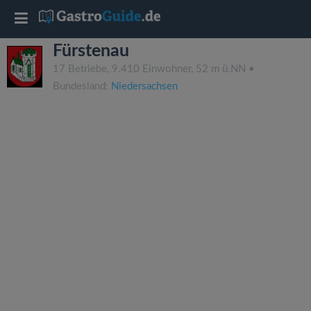
T
Fürstenau
o
17 Betriebe, 9.410 Einwohner, 52 m ü.NN •
Bundesland:
Niedersachsen
g
g
l
e
n
a