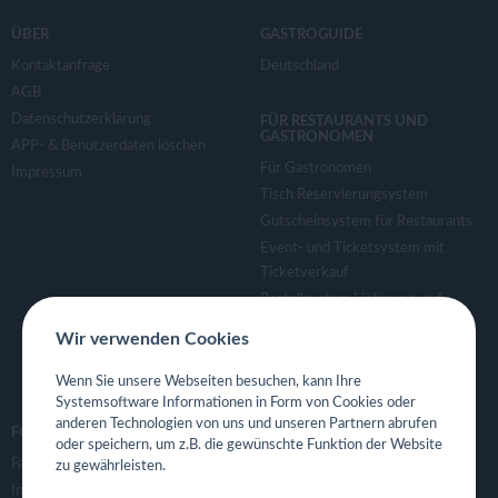
ÜBER
GASTROGUIDE
Kontaktanfrage
Deutschland
AGB
Datenschutzerklärung
FÜR RESTAURANTS UND
GASTRONOMEN
APP- & Benutzerdaten löschen
Für Gastronomen
Impressum
Tisch Reservierungsystem
Gutscheinsystem für Restaurants
Event- und Ticketsystem mit
Ticketverkauf
Bestellsystem Lieferung und
TakeAway
Wir verwenden Cookies
Webseiten für Restaurant
Eigene App für Restaurant
Wenn Sie unsere Webseiten besuchen, kann Ihre
Systemsoftware Informationen in Form von Cookies oder
anderen Technologien von uns und unseren Partnern abrufen
FOLGE UNS
oder speichern, um z.B. die gewünschte Funktion der Website
Facebook
zu gewährleisten.
Instagram