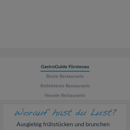
v
i
g
a
t
GastroGuide Fürstenau
Beste Restaurants
i
Beliebteste Restaurants
o
Neuste Restaurants
n
Ausgiebig frühstücken und brunchen