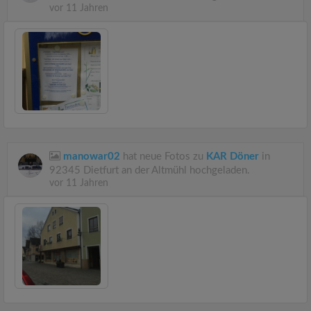
vor 11 Jahren
manowar02
hat neue Fotos zu
KAR Döner
in
92345 Dietfurt an der Altmühl hochgeladen.
vor 11 Jahren