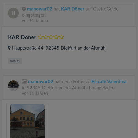
manowar02
hat
KAR Döner
auf GastroGuide
eingetragen
vor 11 Jahren
KAR Döner
Hauptstraße 44
, 92345
Dietfurt an der Altmühl
Imbiss
manowar02
hat neue Fotos zu
Eiscafe Valentina
in 92345 Dietfurt an der Altmühl hochgeladen.
vor 11 Jahren