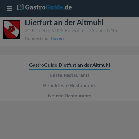
T
Dietfurt an der Altmühl
o
21 Betriebe, 6.028 Einwohner, 365 m ü.NN •
Bundesland:
Bayern
g
g
GastroGuide Dietfurt an der Altmühl
l
Beste Restaurants
Beliebteste Restaurants
e
Neuste Restaurants
n
a