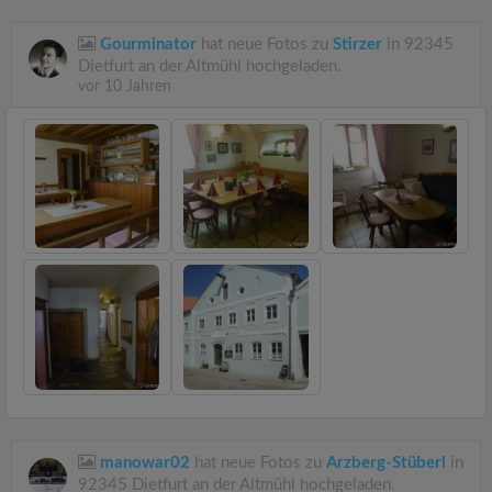
Gourminator
hat neue Fotos zu
Stirzer
in 92345
Dietfurt an der Altmühl hochgeladen.
vor 10 Jahren
manowar02
hat neue Fotos zu
Arzberg-Stüberl
in
92345 Dietfurt an der Altmühl hochgeladen.