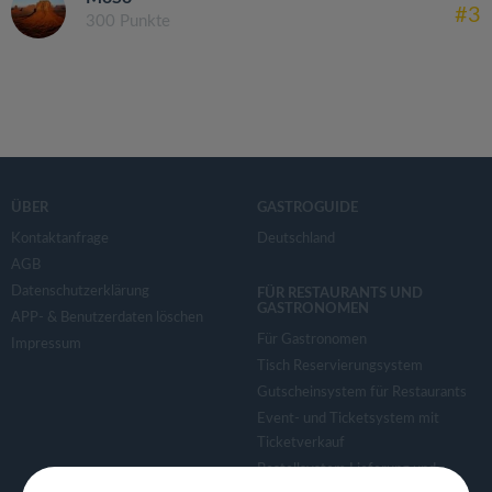
#3
300 Punkte
ÜBER
GASTROGUIDE
Kontaktanfrage
Deutschland
AGB
Datenschutzerklärung
FÜR RESTAURANTS UND
GASTRONOMEN
APP- & Benutzerdaten löschen
Für Gastronomen
Impressum
Tisch Reservierungsystem
Gutscheinsystem für Restaurants
Event- und Ticketsystem mit
Ticketverkauf
Bestellsystem Lieferung und