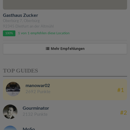
Gasthaus Zucker
Oberbürg 7, Oberbürg
92345 Dietfurt an der Altmühl
1 von 1 empfehlen diese Location
100%
Mehr Empfehlungen
TOP GUIDES
manowar02
#1
2692 Punkte
Gourminator
#2
2132 Punkte
MoSo