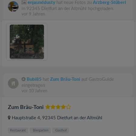
enjaunddusty
hat neue Fotos zu
Arzberg-Stüberl
in 92345 Dietfurt an der Altmühl hochgeladen.
vor 9 Jahren
Bubi85
hat
Zum Bräu-Toni
auf GastroGuide
eingetragen
vor 10 Jahren
Zum Bräu-Toni
Hauptstraße 4
, 92345
Dietfurt an der Altmühl
Restaurant
Biergarten
Gasthof