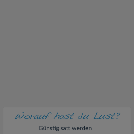
v
i
g
a
t
i
o
n
Günstig satt werden