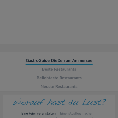
v
i
g
a
t
GastroGuide Dießen am Ammersee
Beste Restaurants
i
Beliebteste Restaurants
o
Neuste Restaurants
n
Eine Feier veranstalten
Einen Ausflug machen