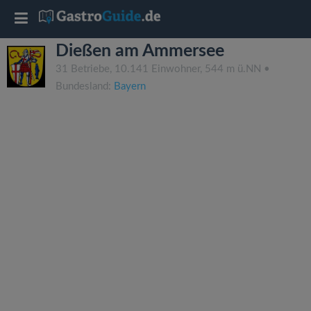
T
Dießen am Ammersee
o
31 Betriebe, 10.141 Einwohner, 544 m ü.NN •
Bundesland:
Bayern
g
g
l
e
n
a