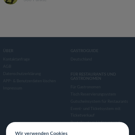
ÜBER
GASTROGUIDE
Kontaktanfrage
Deutschland
AGB
Datenschutzerklärung
FÜR RESTAURANTS UND
GASTRONOMEN
APP- & Benutzerdaten löschen
Für Gastronomen
Impressum
Tisch Reservierungsystem
Gutscheinsystem für Restaurants
Event- und Ticketsystem mit
Ticketverkauf
Bestellsystem Lieferung und
TakeAway
Wir verwenden Cookies