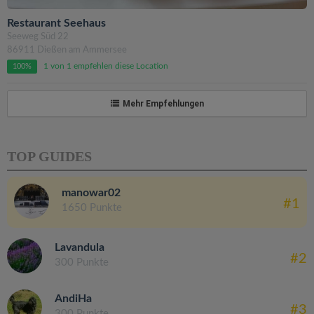
Restaurant Seehaus
Seeweg Süd 22
86911 Dießen am Ammersee
1 von 1 empfehlen diese Location
100%
Mehr Empfehlungen
TOP GUIDES
manowar02
#1
1650 Punkte
Lavandula
#2
300 Punkte
AndiHa
#3
300 Punkte