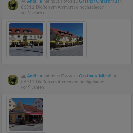
AndiHa
hat neue Fotos zu
Gasthof Unterbräu
in
86911 Dießen am Ammersee hochgeladen.
vor 9 Jahren
AndiHa
hat neue Fotos zu
Gasthaus Michi²
in
86911 Dießen am Ammersee hochgeladen.
vor 9 Jahren