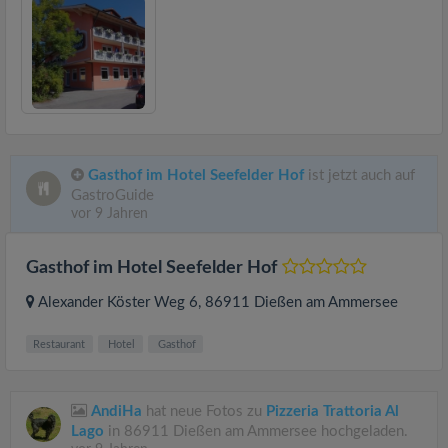
Gasthof im Hotel Seefelder Hof
ist jetzt auch auf
GastroGuide
vor 9 Jahren
Gasthof im Hotel Seefelder Hof
Alexander Köster Weg 6
, 86911
Dießen am Ammersee
Restaurant
Hotel
Gasthof
AndiHa
hat neue Fotos zu
Pizzeria Trattoria Al
Lago
in 86911 Dießen am Ammersee hochgeladen.