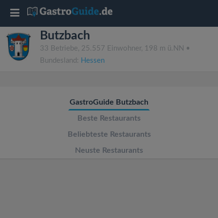
T
Butzbach
o
33 Betriebe, 25.557 Einwohner, 198 m ü.NN •
Bundesland:
Hessen
g
g
GastroGuide Butzbach
l
Beste Restaurants
Beliebteste Restaurants
e
Neuste Restaurants
n
a