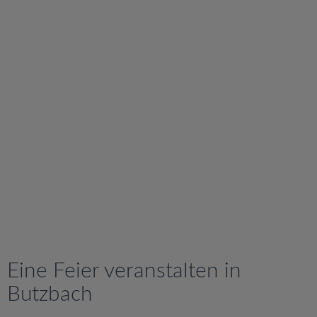
v
i
g
a
t
i
o
n
Eine Feier veranstalten in
Butzbach