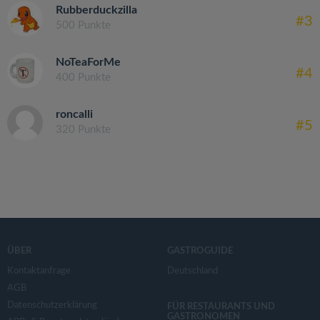
Rubberduckzilla
#3
500 Punkte
NoTeaForMe
#4
400 Punkte
roncalli
#5
320 Punkte
ÜBER
GASTROGUIDE
Kontaktanfrage
Deutschland
AGB
Datenschutzerklärung
FÜR RESTAURANTS UND
GASTRONOMEN