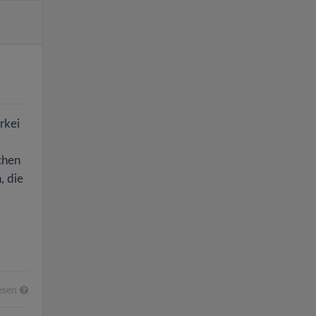
rkei
chen
, die
esen