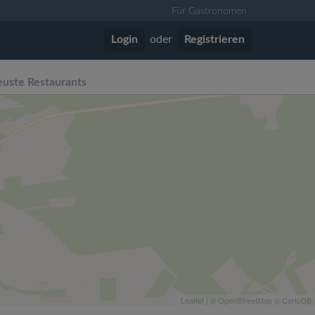
Für Gastronomen
Login
oder
Registrieren
uste Restaurants
Leaflet
| ©
OpenStreetMap
©
CartoDB