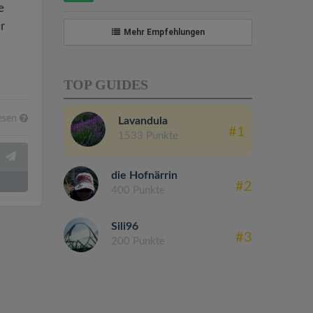
e
r
Mehr Empfehlungen
TOP GUIDES
esen
Lavandula
#1
1533 Punkte
die Hofnärrin
#2
400 Punkte
Sili96
#3
200 Punkte