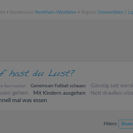
.NN • Bundesland:
Nordrhein-Westfalen
• Region:
Ostwestfalen / Li
Günstig satt wer
Gemeinsam Fußball schauen
ne Rast machen
ssen gehen
Mit Kindern ausgehen
Nett draußen sitz
hnell mal was essen
Filtern:
Bewe