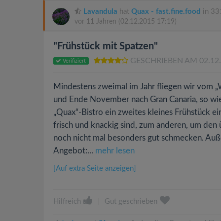
Lavandula
hat
Quax - fast.fine.food
in 33
vor 11 Jahren
(02.12.2015 17:19)
"Frühstück mit Spatzen"
GESCHRIEBEN AM 02.12
Verifiziert
Mindestens zweimal im Jahr fliegen wir vom „W
und Ende November nach Gran Canaria, so wie 
„Quax“-Bistro ein zweites kleines Frühstück e
frisch und knackig sind, zum anderen, um den 
noch nicht mal besonders gut schmecken. Auße
Angebot:...
mehr lesen
[Auf extra Seite anzeigen]
Hilfreich
|
Gut geschrieben