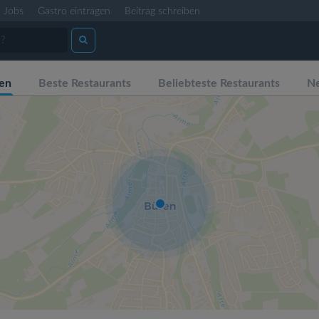
Jobs
Gastro eintragen
Beitrag schreiben
en
Beste Restaurants
Beliebteste Restaurants
Ne