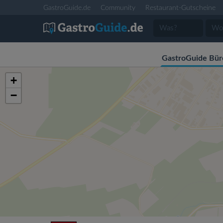
GastroGuide.de
Community
Restaurant-Gutscheine
GastroGuide Bür
+
−