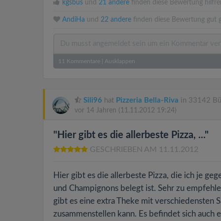
kgsbus
und
21 andere
finden diese Bewertung hilfre
AndiHa
und
22 andere
finden diese Bewertung gut g
11
Kommentare
|
Ausklappen
Sili96
hat
Pizzeria Bella-Riva
in 33142 Bü
vor 14 Jahren
(11.11.2012 19:24)
"Hier gibt es die allerbeste Pizza, ..."
GESCHRIEBEN AM 11.11.2012
Hier gibt es die allerbeste Pizza, die ich je ge
und Champignons belegt ist. Sehr zu empfehle
gibt es eine extra Theke mit verschiedensten S
zusammenstellen kann. Es befindet sich auch ei