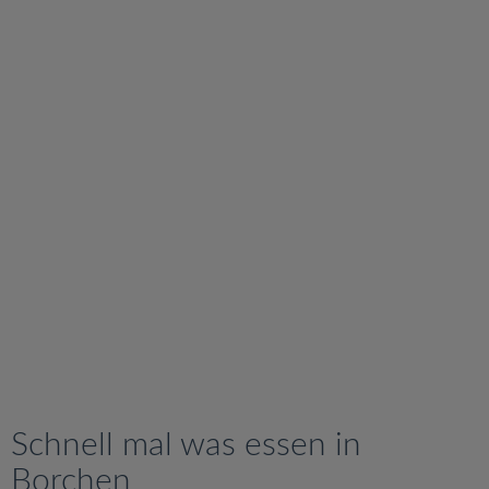
v
i
g
a
t
i
o
n
Schnell mal was essen in
Borchen