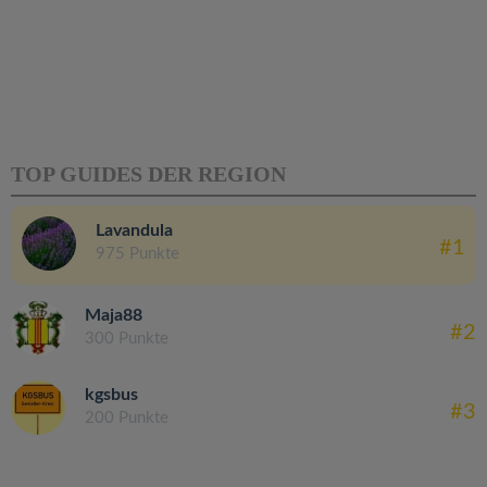
TOP GUIDES DER REGION
Lavandula
#1
975 Punkte
Maja88
#2
300 Punkte
kgsbus
#3
200 Punkte