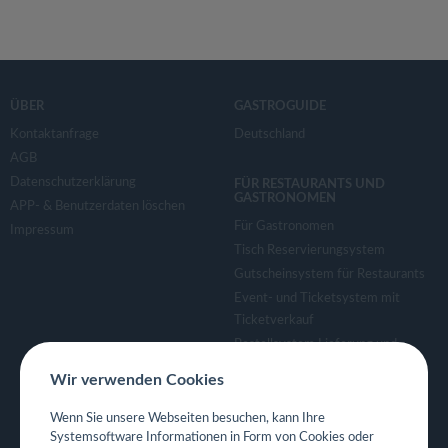
ÜBER
GASTROGUIDE
Kontaktanfrage
Deutschland
AGB
Datenschutzerklärung
FÜR RESTAURANTS UND
GASTRONOMEN
APP- & Benutzerdaten löschen
Für Gastronomen
Impressum
Tisch Reservierungsystem
Gutscheinsystem für Restaurants
Event- und Ticketsystem mit
Ticketverkauf
Bestellsystem Lieferung und
TakeAway
Wir verwenden Cookies
Webseiten für Restaurant
Eigene App für Restaurant
Wenn Sie unsere Webseiten besuchen, kann Ihre
Systemsoftware Informationen in Form von Cookies oder