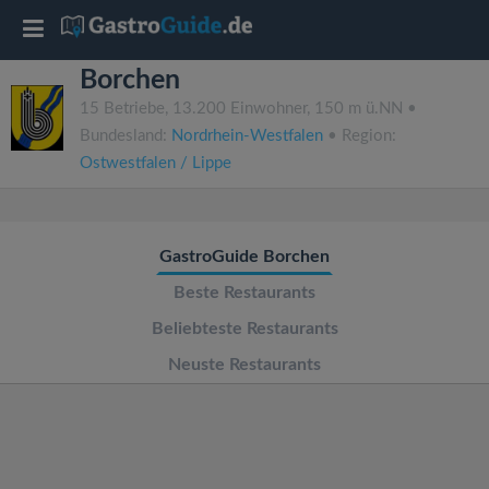
T
Borchen
o
15 Betriebe, 13.200 Einwohner, 150 m ü.NN •
Bundesland:
Nordrhein-Westfalen
• Region:
g
Ostwestfalen / Lippe
g
GastroGuide Borchen
l
Beste Restaurants
e
Beliebteste Restaurants
Neuste Restaurants
n
a