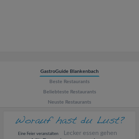
v
i
g
a
t
GastroGuide Blankenbach
Beste Restaurants
i
Beliebteste Restaurants
o
Neuste Restaurants
n
Lecker essen gehen
Eine Feier veranstalten