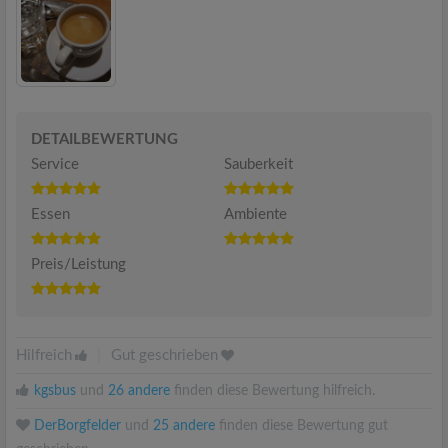
DETAILBEWERTUNG
Service
Sauberkeit
Essen
Ambiente
Preis/Leistung
Hilfreich
|
Gut geschrieben
kgsbus
und
26 andere
finden diese Bewertung hilfreich.
DerBorgfelder
und
25 andere
finden diese Bewertung gut