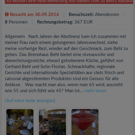
Es existiert eine neue Bewertung von diesem User zu Behl's Restau
Besucht am 30.09.2016
Besuchszeit:
Abendessen
8
Personen
Rechnungsbetrag:
367 EUR
Allgemein Nach Jahren der Abstinenz kam ich zusammen mit
meiner Frau nach einem gelungenen Jahreswechsel, siehe
meine vorherige Rezi, wieder auf den Geschmack, zum Behl zu
gehen. Das Brennhaus Behl bietet eine niveauvolle und
abwechslungsreiche, etwast gehobenere Küche, geführt von
Gerhard Behl und Sohn Florian. Schmackhafte, regionale
Gerichte und internationale Spezialitäten aus stets frisch und
saisonal abgestimmten Produkten sind ein Genuss für alle
Anlässe. Was macht man also, wenn man 65 wird, aussieht
wie 55 und sich fühlt wie 45? Man ist...
mehr lesen
[Auf extra Seite anzeigen]