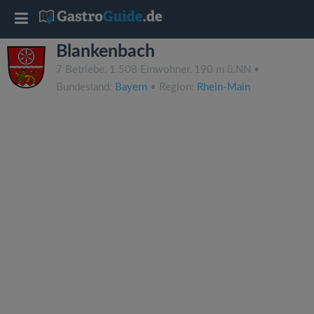
T
Blankenbach
o
7 Betriebe, 1.508 Einwohner, 190 m ü.NN •
Bundesland:
Bayern
• Region:
Rhein-Main
g
g
l
e
n
a