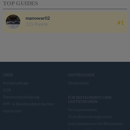
TOP GUIDES
manowar02
#1
225 Punkte
ÜBER
GASTROGUIDE
Kontaktanfrage
Deutschland
AGB
Datenschutzerklärung
FÜR RESTAURANTS UND
GASTRONOMEN
APP- & Benutzerdaten löschen
Für Gastronomen
Impressum
Tisch Reservierungsystem
Gutscheinsystem für Restaurants