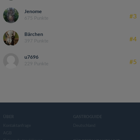
Jenome
#3
675 Punkte
Bärchen
#4
397 Punkte
u7696
#5
229 Punkte
ÜBER
GASTROGUIDE
Kontaktanfrage
Deutschland
AGB