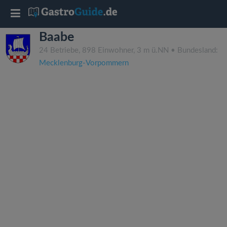
T
Baabe
o
24 Betriebe, 898 Einwohner, 3 m ü.NN • Bundesland:
Mecklenburg-Vorpommern
g
g
l
e
n
a