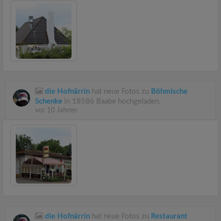
die Hofnärrin
hat neue Fotos zu
Böhmische
Schenke
in 18586 Baabe hochgeladen.
vor 10 Jahren
die Hofnärrin
hat neue Fotos zu
Restaurant