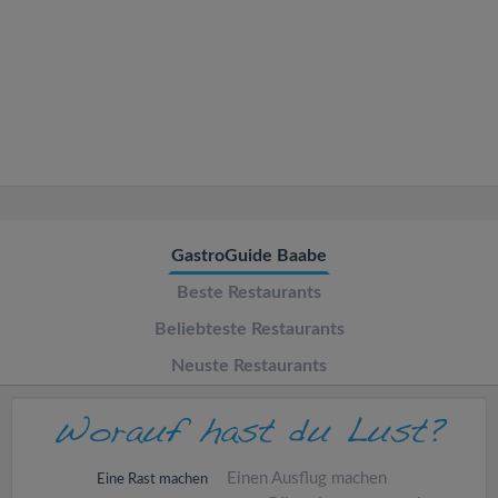
v
i
g
a
t
GastroGuide Baabe
Beste Restaurants
i
Beliebteste Restaurants
o
Neuste Restaurants
n
Einen Ausflug machen
Eine Rast machen