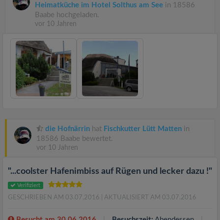
Heimatküche im Hotel Solthus am See
in 18586
Baabe hochgeladen.
vor 10 Jahren
die Hofnärrin
hat
Fischkutter Lütt Matten
in
18586 Baabe bewertet.
vor 10 Jahren
"...coolster Hafenimbiss auf Rügen und lecker dazu !"
Verifiziert
GESCHRIEBEN AM 03.07.2016
| AKTUALISIERT AM 03.07.2016
Besucht am 30.06.2016
Besuchszeit:
Abendessen