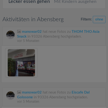
Lecker essen gehen
Mit Kindern ausgehen
Aktivitäten in Abensberg
Filtern:
ohne
manowar02
hat neue Fotos zu
THOM THO Asia
Snack
in 93326 Abensberg hochgeladen.
vor 5 Monaten
manowar02
hat neue Fotos zu
Eiscafe Dal
Golosone
in 93326 Abensberg hochgeladen.
vor 5 Monaten