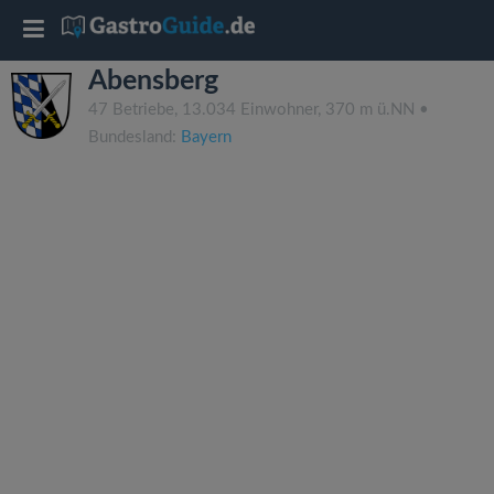
T
Abensberg
o
47 Betriebe, 13.034 Einwohner, 370 m ü.NN •
Bundesland:
Bayern
g
g
l
e
n
a