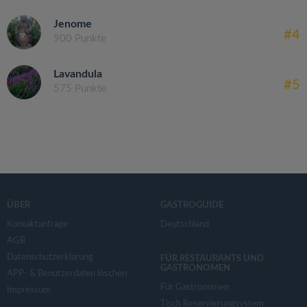
Jenome
#4
900 Punkte
Lavandula
#5
575 Punkte
ÜBER
GASTROGUIDE
Kontaktanfrage
Deutschland
AGB
Datenschutzerklärung
FÜR RESTAURANTS UND
GASTRONOMEN
APP- & Benutzerdaten löschen
Für Gastronomen
Impressum
Tisch Reservierungsystem