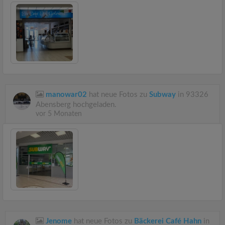
manowar02
hat neue Fotos zu
Subway
in 93326
Abensberg hochgeladen.
vor 5 Monaten
Jenome
hat neue Fotos zu
Bäckerei Café Hahn
in