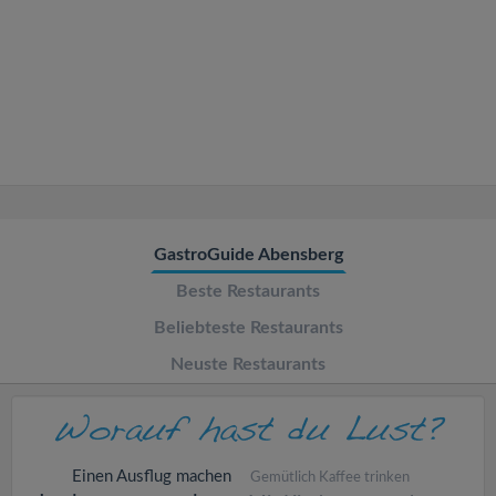
v
i
g
a
t
GastroGuide Abensberg
Beste Restaurants
i
Beliebteste Restaurants
o
Neuste Restaurants
n
Einen Ausflug machen
Gemütlich Kaffee trinken