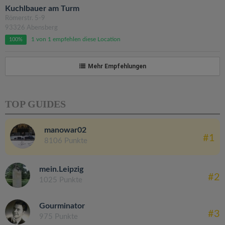
Kuchlbauer am Turm
Römerstr. 5-9
93326 Abensberg
1 von 1 empfehlen diese Location
100%
Mehr Empfehlungen
TOP GUIDES
manowar02
#1
8106 Punkte
mein.Leipzig
#2
1025 Punkte
Gourminator
#3
975 Punkte