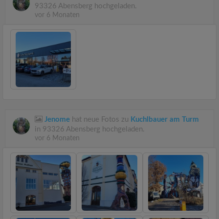
93326 Abensberg hochgeladen.
vor 6 Monaten
Jenome
hat neue Fotos zu
Kuchlbauer am Turm
in 93326 Abensberg hochgeladen.
vor 6 Monaten