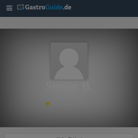
T
o
g
g
l
Simon B.
e
aus Grafenau
Platz #1 • 24 Punkte
n
a