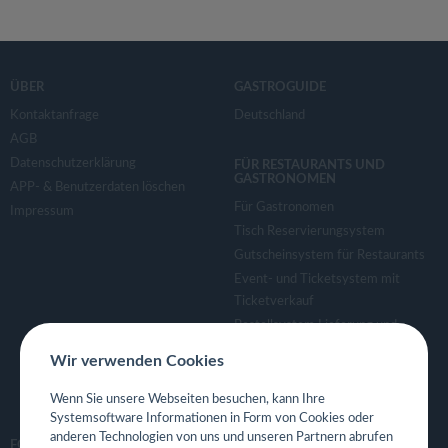
ÜBER
GASTROGUIDE
Kontaktanfrage
Deutschland
AGB
Datenschutzerklärung
FÜR RESTAURANTS UND
GASTRONOMEN
APP- & Benutzerdaten löschen
Für Gastronomen
Impressum
Tisch Reservierungsystem
Gutscheinsystem für Restaurants
Event- und Ticketsystem mit
Ticketverkauf
Bestellsystem Lieferung und
TakeAway
Wir verwenden Cookies
Webseiten für Restaurant
Eigene App für Restaurant
Wenn Sie unsere Webseiten besuchen, kann Ihre
Systemsoftware Informationen in Form von Cookies oder
anderen Technologien von uns und unseren Partnern abrufen
FOLGE UNS