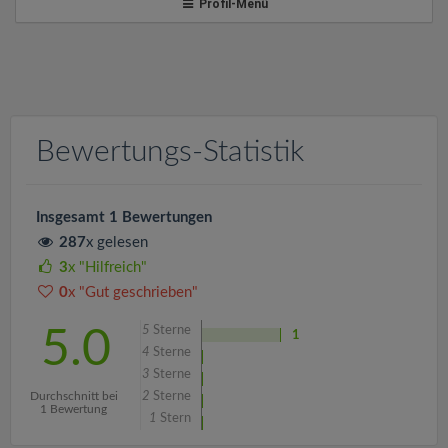
v
Profil-Menü
i
g
Bewertungs-Statistik
a
t
Insgesamt 1 Bewertungen
287
x gelesen
i
3
x "Hilfreich"
0
x "Gut geschrieben"
o
5
Sterne
5.0
1
4
Sterne
n
3
Sterne
Durchschnitt bei
2
Sterne
1 Bewertung
1
Stern