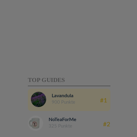
TOP GUIDES
Lavandula
#1
900 Punkte
NoTeaForMe
#2
325 Punkte