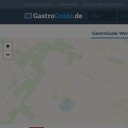
GastroGuide.de
Community
Restaurant-Gutscheine
GastroGuide Wer
+
−