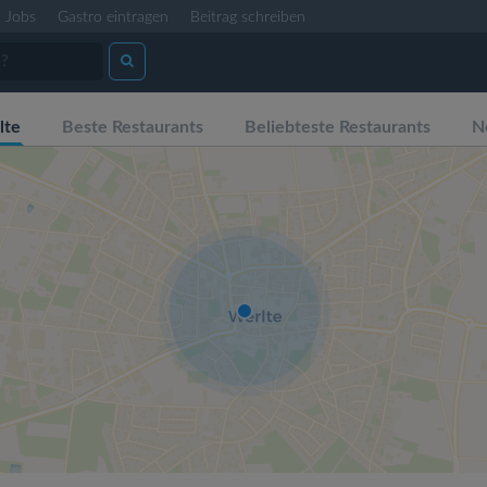
Jobs
Gastro eintragen
Beitrag schreiben
lte
Beste Restaurants
Beliebteste Restaurants
N