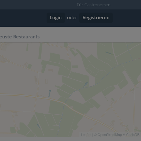
Für Gastronomen
Login
oder
Registrieren
euste Restaurants
Leaflet
| ©
OpenStreetMap
©
CartoDB