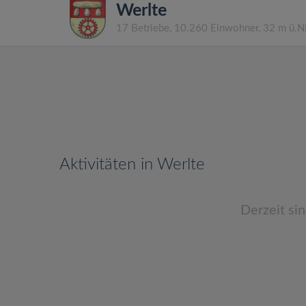
Werlte
17 Betriebe, 10.260 Einwohner, 32 m ü.
Aktivitäten in Werlte
Derzeit si