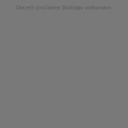
v
Derzeit sind keine Beiträge vorhanden.
i
g
a
t
i
o
n