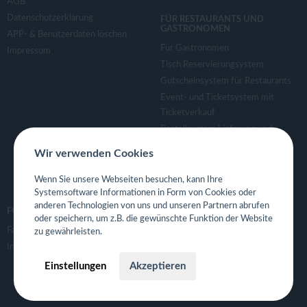
AGB
Datenschutzerklärung
FÜR RESTAURANTS UND
GASTRONOMEN
APP- & Benutzerdaten löschen
Für Gastronomen
Impressum
Tisch Reservierungsystem
Gutscheinsystem für Restaurants
Event- und Ticketsystem mit
Ticketverkauf
Bestellsystem Lieferung und
TakeAway
Wir verwenden Cookies
Webseiten für Restaurant
Eigene App für Restaurant
Wenn Sie unsere Webseiten besuchen, kann Ihre
Systemsoftware Informationen in Form von Cookies oder
anderen Technologien von uns und unseren Partnern abrufen
FOLGE UNS
oder speichern, um z.B. die gewünschte Funktion der Website
Facebook
zu gewährleisten.
Instagram
Einstellungen
Akzeptieren