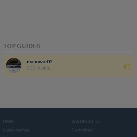
TOP GUIDES
manowar02
#1
600 Punkte
ÜBER
GASTROGUIDE
Kontaktanfrage
Deutschland