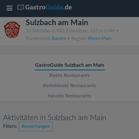
T
Sulzbach am Main
o
14 Betriebe, 6.945 Einwohner, 123 m ü.NN •
Bundesland:
Bayern
• Region:
Rhein-Main
g
g
GastroGuide Sulzbach am Main
l
Beste Restaurants
Beliebteste Restaurants
e
Neuste Restaurants
n
Aktivitäten in Sulzbach am Main
a
Filtern:
Bewertungen