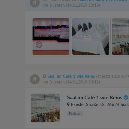
vor 8 Jahren
(14.01.2019 13:18)
Saal im Café 1 wie Keins
ist jetzt auch au
vor 8 Jahren
(14.01.2019 13:12)
Saal im Café 1 wie Keins
Ekesler Straße 52
, 26624
Süd
Festsaal