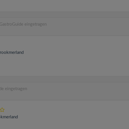
GastroGuide eingetragen
rookmerland
de eingetragen
okmerland