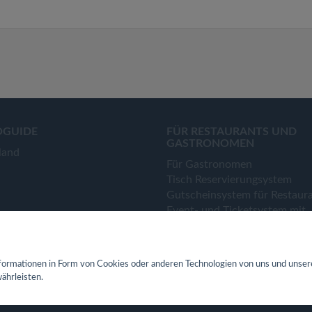
OGUIDE
FÜR RESTAURANTS UND
GASTRONOMEN
land
Für Gastronomen
Tisch Reservierungsystem
Gutscheinsystem für Restaur
Event- und Ticketsystem mit
Ticketverkauf
Bestellsystem Lieferung und
TakeAway
ormationen in Form von Cookies oder anderen Technologien von uns und unser
Webseiten für Restaurant
ährleisten.
Eigene App für Restaurant