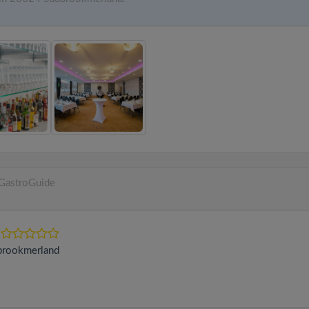
f GastroGuide
brookmerland