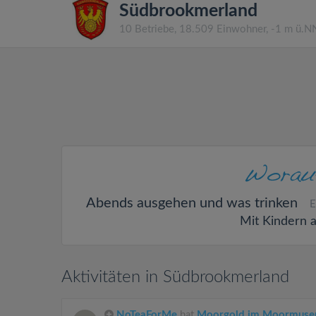
Südbrookmerland
10 Betriebe, 18.509 Einwohner, -1 m ü.N
Abends ausgehen und was trinken
E
Mit Kindern 
Aktivitäten in Südbrookmerland
NoTeaForMe
hat
Moorgold im Moormuse