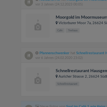
vor 3 Jahren
(24.12.2023 00:05)
Moorgold im Moormuseum
Victorburer Moor 7a
, 26624
S
Cafe
Teehaus
Pfannenschwenker
hat
Schnellrestaurant
vor 6 Jahren
(24.02.2020 23:02)
Schnellrestaurant Hausge
Auricher Strasse 2
, 26624
Süd
Schnellrestaurant
Neue Fotos von
Saal im Café 1 wie Keins