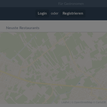
Für Gastronomen
Login
oder
Registrieren
Neuste Restaurants
Leaflet
| ©
OpenStreetMap
©
CartoDB