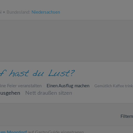
N • Bundesland:
Niedersachsen
ine Feier veranstalten
Einen Ausflug machen
Gemütlich Kaffee trin
ausgehen
Nett draußen sitzen
Filter
um Moordorf
auf GastroGuide eingetragen