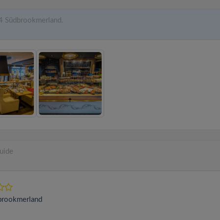
4 Südbrookmerland.
Guide
brookmerland