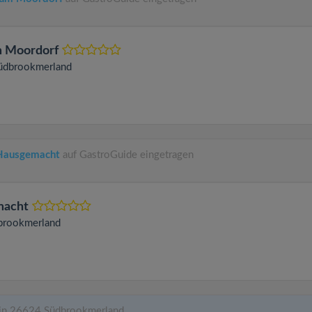
 Moordorf
üdbrookmerland
 Hausgemacht
auf GastroGuide eingetragen
macht
brookmerland
in 26624 Südbrookmerland.