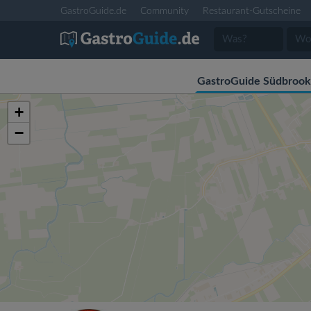
GastroGuide.de
Community
Restaurant-Gutscheine
GastroGuide Südbrook
+
−