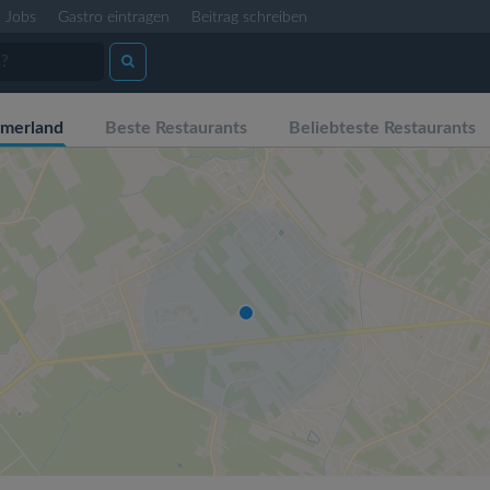
Jobs
Gastro eintragen
Beitrag schreiben
merland
Beste Restaurants
Beliebteste Restaurants