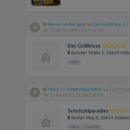
Immer wieder gern
hat
Der Grillfriese
auf 
vor 12 Jahren
(29.05.2014 22:29)
Der Grillfriese
Auricher Straße 1
, 26624
Südb
Imbiss
Remy
hat
Schnitzelparadies
auf GastroGui
vor 14 Jahren
(11.12.2012 22:30)
Schnitzelparadies
Breiter Weg 8
, 26624
Südbro
Imbiss
Gaststätte