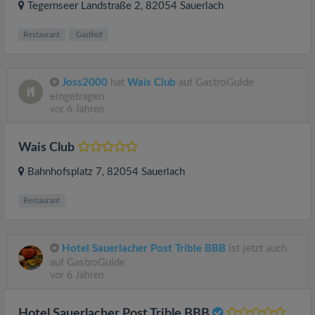
Tegernseer Landstraße 2
, 82054
Sauerlach
Restaurant
Gasthof
Joss2000
hat
Wais Club
auf GastroGuide
eingetragen
vor 6 Jahren
Wais Club
Bahnhofsplatz 7
, 82054
Sauerlach
Restaurant
Hotel Sauerlacher Post Trible BBB
ist jetzt auch
auf GastroGuide
vor 6 Jahren
Hotel Sauerlacher Post Trible BBB