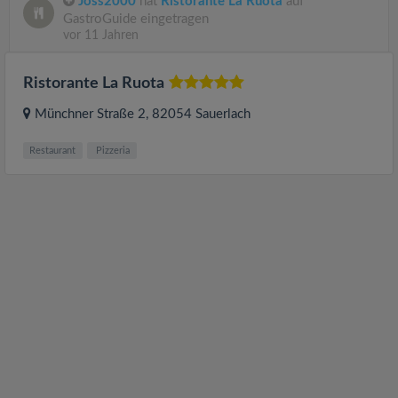
Joss2000
hat
Ristorante La Ruota
auf
GastroGuide eingetragen
vor 11 Jahren
Ristorante La Ruota
Münchner Straße 2
, 82054
Sauerlach
Restaurant
Pizzeria