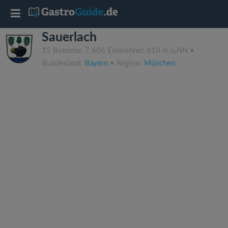
T
Sauerlach
o
15 Betriebe, 7.406 Einwohner, 618 m ü.NN •
Bundesland:
Bayern
• Region:
München
g
g
l
e
n
a