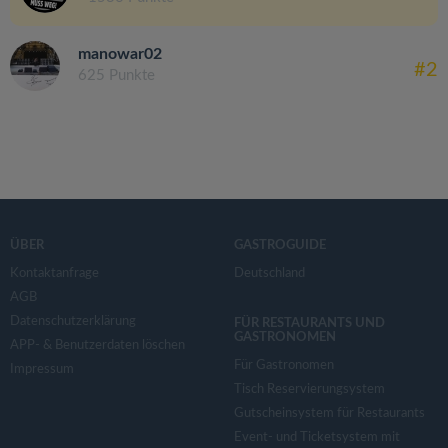
manowar02
#2
625 Punkte
ÜBER
GASTROGUIDE
Kontaktanfrage
Deutschland
AGB
Datenschutzerklärung
FÜR RESTAURANTS UND
GASTRONOMEN
APP- & Benutzerdaten löschen
Für Gastronomen
Impressum
Tisch Reservierungsystem
Gutscheinsystem für Restaurants
Event- und Ticketsystem mit