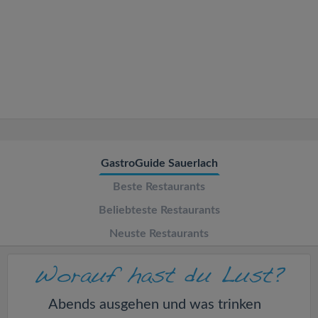
v
i
g
a
t
GastroGuide Sauerlach
Beste Restaurants
i
Beliebteste Restaurants
o
Neuste Restaurants
n
Abends ausgehen und was trinken