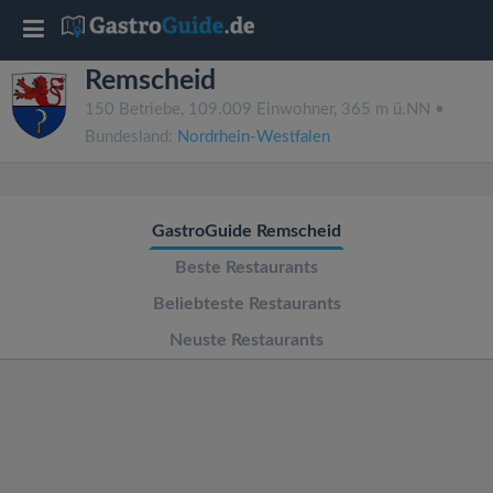
T
Remscheid
o
150 Betriebe, 109.009 Einwohner, 365 m ü.NN •
Bundesland:
Nordrhein-Westfalen
g
g
GastroGuide Remscheid
l
Beste Restaurants
Beliebteste Restaurants
e
Neuste Restaurants
n
a