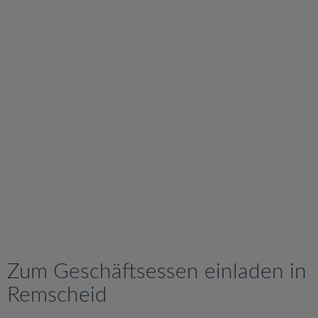
v
i
g
a
t
i
o
n
Zum Geschäftsessen einladen in
Remscheid