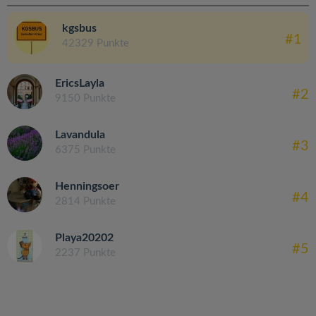
kgsbus
#1
42329 Punkte
EricsLayla
#2
9150 Punkte
Lavandula
#3
6375 Punkte
Henningsoer
#4
2814 Punkte
Playa20202
#5
2237 Punkte