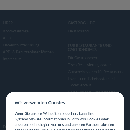
ÜBER
GASTROGUIDE
Kontaktanfrage
Deutschland
AGB
Datenschutzerklärung
FÜR RESTAURANTS UND
GASTRONOMEN
APP- & Benutzerdaten löschen
Für Gastronomen
Impressum
Tisch Reservierungsystem
Gutscheinsystem für Restaurants
Event- und Ticketsystem mit
Ticketverkauf
Bestellsystem Lieferung und
TakeAway
Wir verwenden Cookies
Webseiten für Restaurant
Eigene App für Restaurant
Wenn Sie unsere Webseiten besuchen, kann Ihre
Systemsoftware Informationen in Form von Cookies oder
anderen Technologien von uns und unseren Partnern abrufen
FOLGE UNS