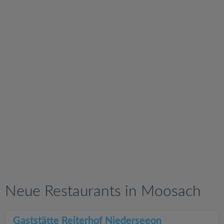
v
i
g
a
t
i
o
n
Neue Restaurants in Moosach
Gaststätte Reiterhof Niederseeon