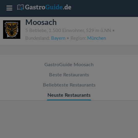
T
Moosach
o
5 Betriebe, 1.500 Einwohner, 529 m ü.NN •
Bundesland:
Bayern
• Region:
München
g
g
GastroGuide Moosach
l
Beste Restaurants
Beliebteste Restaurants
e
Neuste Restaurants
n
a