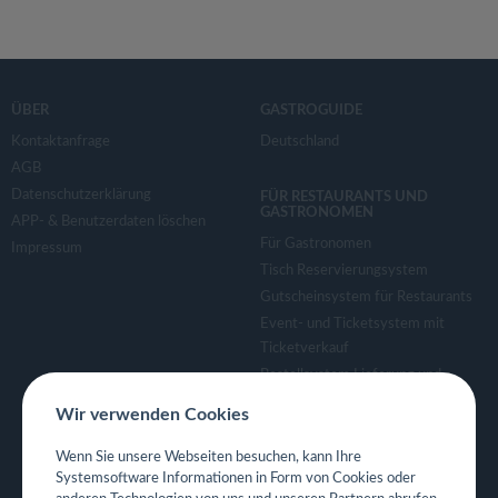
ÜBER
GASTROGUIDE
Kontaktanfrage
Deutschland
AGB
Datenschutzerklärung
FÜR RESTAURANTS UND
GASTRONOMEN
APP- & Benutzerdaten löschen
Für Gastronomen
Impressum
Tisch Reservierungsystem
Gutscheinsystem für Restaurants
Event- und Ticketsystem mit
Ticketverkauf
Bestellsystem Lieferung und
TakeAway
Wir verwenden Cookies
Webseiten für Restaurant
Eigene App für Restaurant
Wenn Sie unsere Webseiten besuchen, kann Ihre
Systemsoftware Informationen in Form von Cookies oder