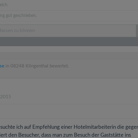
eich.
ng gut geschrieben.
se
in 08248 Klingenthal bewertet.
.2015
suchte ich auf Empfehlung einer Hotelmitarbeiterin die gege
iert den Besucher, dass man zum Besuch der Gaststätte ins