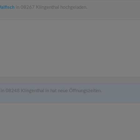
alfisch
in 08267 Klingenthal hochgeladen.
in 08248 Klingenthal in hat neue Öffnungszeiten.