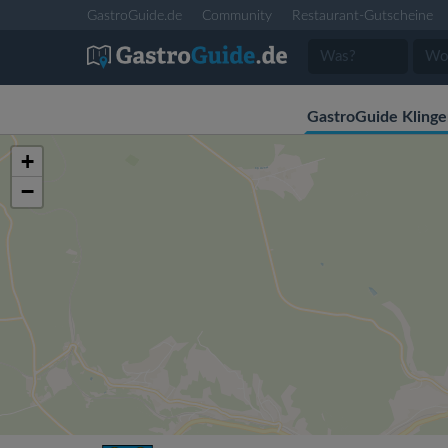
GastroGuide.de
Community
Restaurant-Gutscheine
GastroGuide Klinge
+
−