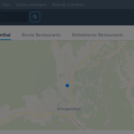
Jobs
Gastro eintragen
Beitrag schreiben
nthal
Beste Restaurants
Beliebteste Restaurants