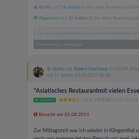
BuMü
und
14 andere
finden diese Bewertung hilfrei
Pepperoni
und
15 andere
finden diese Bewertung gu
4
Kommentare
|
Ausklappen
stekis
hat
Tellers Gasthaus
in 08248 Kling
vor 11 Jahren
(01.09.2015 08:28)
"Asiatisches Restaurantmit vielen Ess
GESCHRIEBEN AM 01.09
Verifiziert
Besucht am 05.08.2015
Zur Mittagszeit war ich wieder in Klingenthal 
noch von meinem letzten Besuch vor zwei Jah