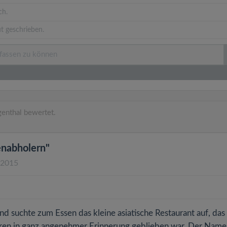
ch.
t geschrieben.
enthal bewertet.
enabholern"
.2015
und suchte zum Essen das kleine asiatische Restaurant auf, das
ren in ganz angenehmer Erinnerung geblieben war. Der Name 