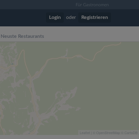
Für Gastronomen
Login
oder
Registrieren
Neuste Restaurants
Leaflet
| ©
OpenStreetMap
©
CartoDB