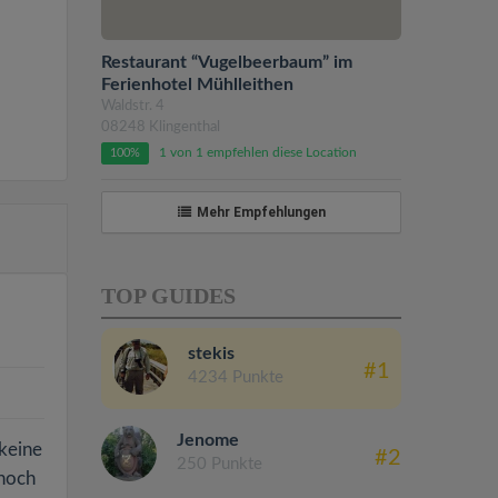
Restaurant “Vugelbeerbaum” im
Ferienhotel Mühlleithen
Waldstr. 4
08248 Klingenthal
1 von 1 empfehlen diese Location
100%
Mehr Empfehlungen
TOP GUIDES
stekis
#1
4234 Punkte
Jenome
 keine
#2
250 Punkte
 noch