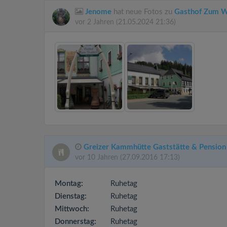
Jenome
hat neue Fotos zu
Gasthof Zum W
vor 2 Jahren
(21.05.2024 21:36)
Greizer Kammhütte Gaststätte & Pension
vor 10 Jahren
(27.09.2016 17:13)
Montag:
Ruhetag
Dienstag:
Ruhetag
Mittwoch:
Ruhetag
Donnerstag:
Ruhetag