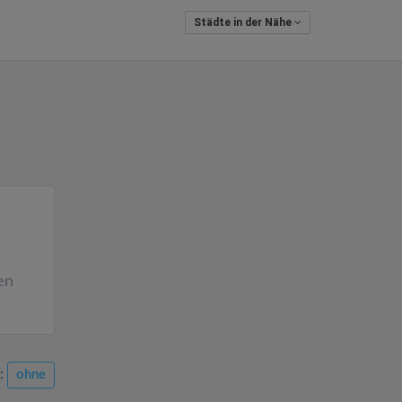
Städte in der Nähe
en
n:
ohne