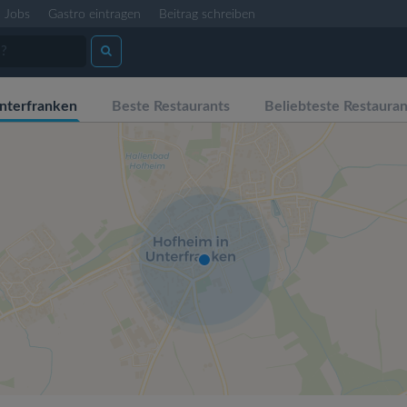
Jobs
Gastro eintragen
Beitrag schreiben
nterfranken
Beste Restaurants
Beliebteste Restauran