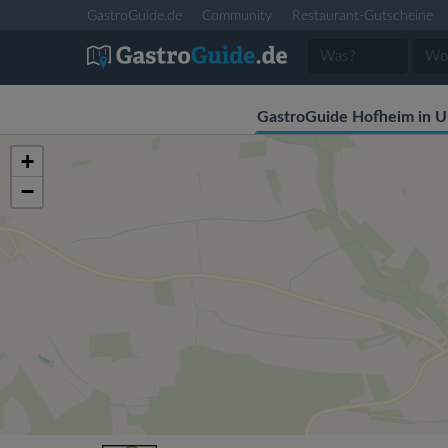
GastroGuide.de
Community
Restaurant-Gutscheine
GastroGuide Hofheim in U
+
−