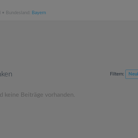
N • Bundesland:
Bayern
nken
Filtern:
Neui
nd keine Beiträge vorhanden.