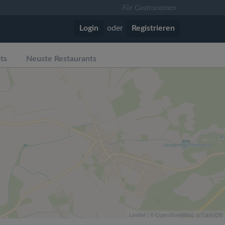
Für Gastronomen
Login
oder
Registrieren
ts
Neuste Restaurants
Leaflet
| ©
OpenStreetMap
©
CartoDB