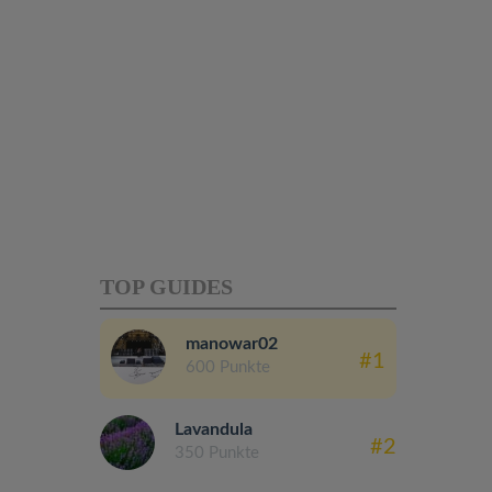
TOP GUIDES
manowar02
#1
600 Punkte
Lavandula
#2
350 Punkte