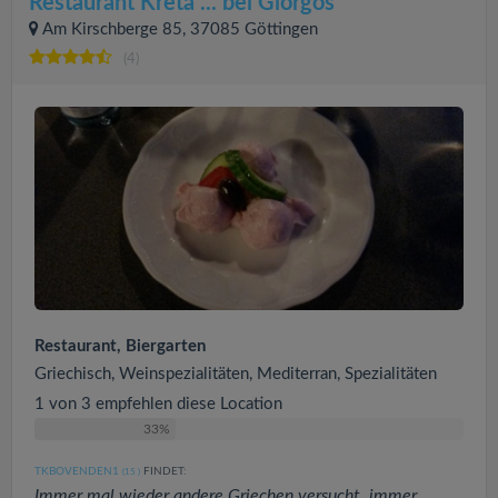
Restaurant Kreta ... bei Giorgos
Am Kirschberge 85, 37085 Göttingen
(4)
Restaurant, Biergarten
Griechisch, Weinspezialitäten, Mediterran, Spezialitäten
1 von 3 empfehlen diese Location
33%
TKBOVENDEN1
FINDET:
(15
)
Immer mal wieder andere Griechen versucht, immer