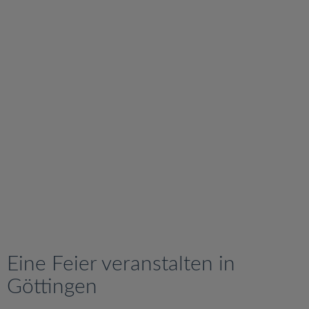
v
i
g
a
t
i
o
n
Eine Feier veranstalten in
Göttingen