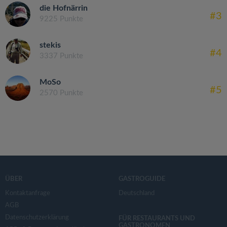
die Hofnärrin
#3
9225 Punkte
stekis
#4
3337 Punkte
MoSo
#5
2570 Punkte
ÜBER
GASTROGUIDE
Kontaktanfrage
Deutschland
AGB
Datenschutzerklärung
FÜR RESTAURANTS UND
GASTRONOMEN