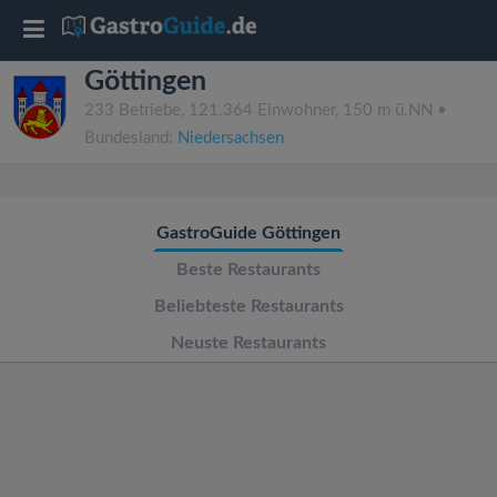
T
Göttingen
o
233 Betriebe, 121.364 Einwohner, 150 m ü.NN •
Bundesland:
Niedersachsen
g
g
GastroGuide Göttingen
l
Beste Restaurants
Beliebteste Restaurants
e
Neuste Restaurants
n
a