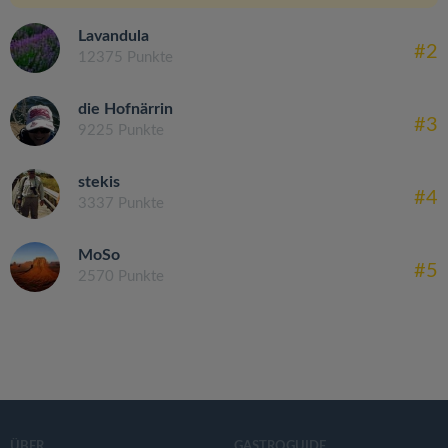
Lavandula
#2
12375 Punkte
die Hofnärrin
#3
9225 Punkte
stekis
#4
3337 Punkte
MoSo
#5
2570 Punkte
ÜBER
GASTROGUIDE