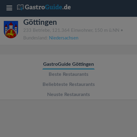
T
Göttingen
o
233 Betriebe, 121.364 Einwohner, 150 m ü.NN •
Bundesland:
Niedersachsen
g
g
GastroGuide Göttingen
l
Beste Restaurants
Beliebteste Restaurants
e
Neuste Restaurants
n
a