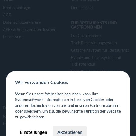
Kontaktanfrage
Deutschland
AGB
Datenschutzerklärung
FÜR RESTAURANTS UND
GASTRONOMEN
APP- & Benutzerdaten löschen
Für Gastronomen
Impressum
Tisch Reservierungsystem
Gutscheinsystem für Restaurants
Event- und Ticketsystem mit
Ticketverkauf
Bestellsystem Lieferung und
TakeAway
Wir verwenden Cookies
Webseiten für Restaurant
Eigene App für Restaurant
Wenn Sie unsere Webseiten besuchen, kann Ihre
Systemsoftware Informationen in Form von Cookies oder
anderen Technologien von uns und unseren Partnern abrufen
FOLGE UNS
oder speichern, um z.B. die gewünschte Funktion der Website
Facebook
zu gewährleisten.
Instagram
Einstellungen
Akzeptieren