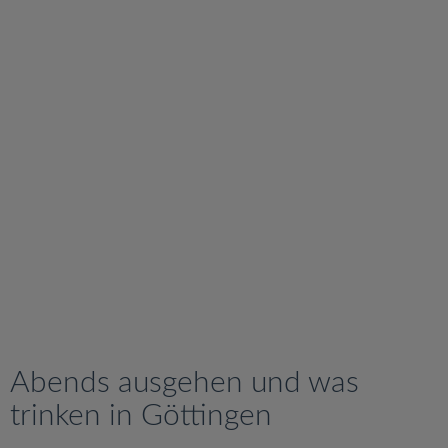
v
i
g
a
t
i
o
n
Abends ausgehen und was
trinken in Göttingen