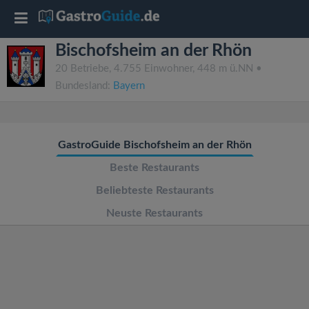
T
Bischofsheim an der Rhön
o
20 Betriebe, 4.755 Einwohner, 448 m ü.NN •
Bundesland:
Bayern
g
g
GastroGuide Bischofsheim an der Rhön
l
Beste Restaurants
Beliebteste Restaurants
e
Neuste Restaurants
n
a