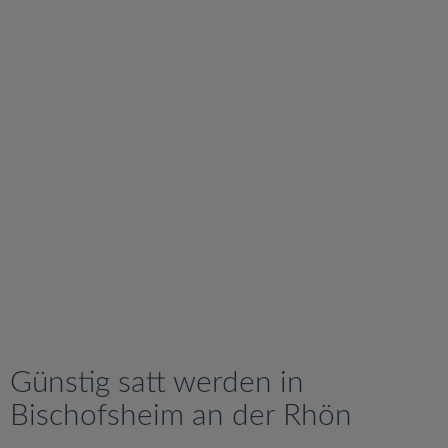
v
i
g
a
t
i
o
n
Günstig satt werden in
Bischofsheim an der Rhön