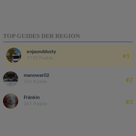
TOP GUIDES DER REGION
enjaunddusty
#1
1770 Punkte
manowar02
#2
350 Punkte
Fränkin
#3
267 Punkte