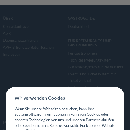
ÜBER
GASTROGUIDE
Kontaktanfrage
Deutschland
AGB
Datenschutzerklärung
FÜR RESTAURANTS UND
GASTRONOMEN
APP- & Benutzerdaten löschen
Für Gastronomen
Impressum
Tisch Reservierungsystem
Gutscheinsystem für Restaurants
Event- und Ticketsystem mit
Ticketverkauf
Bestellsystem Lieferung und
TakeAway
Wir verwenden Cookies
Webseiten für Restaurant
Eigene App für Restaurant
Wenn Sie unsere Webseiten besuchen, kann Ihre
Systemsoftware Informationen in Form von Cookies oder
anderen Technologien von uns und unseren Partnern abrufen
FOLGE UNS
oder speichern, um z.B. die gewünschte Funktion der Website