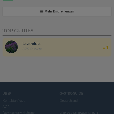
Mehr Empfehlungen
TOP GUIDES
Lavandula
#1
875 Punkte
ÜBER
GASTROGUIDE
Kontaktanfrage
Deutschland
AGB
Datenschutzerklärung
FÜR RESTAURANTS UND