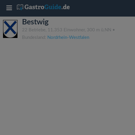
T
Bestwig
o
22 Betriebe, 11.353 Einwohner, 300 m ü.NN •
Bundesland:
Nordrhein-Westfalen
g
g
l
e
n
a