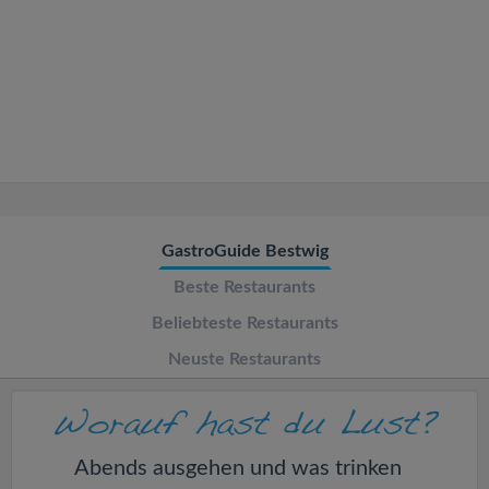
v
i
g
a
t
GastroGuide Bestwig
Beste Restaurants
i
Beliebteste Restaurants
o
Neuste Restaurants
n
Abends ausgehen und was trinken