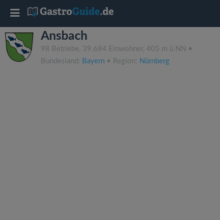
T
Ansbach
o
98 Betriebe, 39.684 Einwohner, 405 m ü.NN •
Bundesland:
Bayern
• Region:
Nürnberg
g
g
l
e
n
a