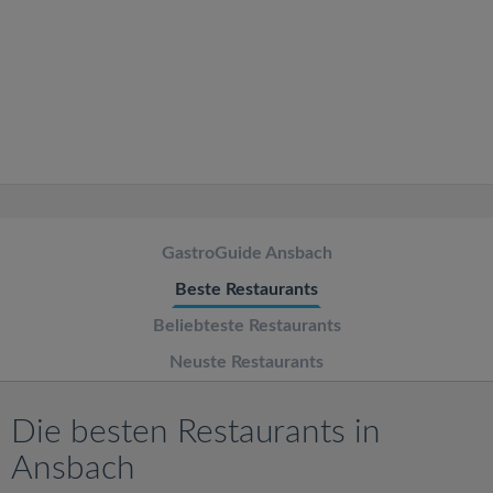
v
i
g
a
t
GastroGuide Ansbach
Beste Restaurants
i
Beliebteste Restaurants
o
Neuste Restaurants
n
Die besten Restaurants in
Ansbach