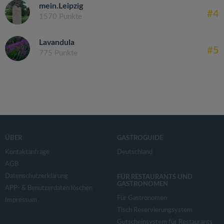
mein.Leipzig
#4
1570 Punkte
Lavandula
#5
775 Punkte
ÜBER
GASTROGUIDE
Kontaktanfrage
Deutschland
AGB
Datenschutzerklärung
FÜR RESTAURANTS UND
GASTRONOMEN
APP- & Benutzerdaten löschen
Für Gastronomen
Impressum
Tisch Reservierungsystem
Gutscheinsystem für Restaurants