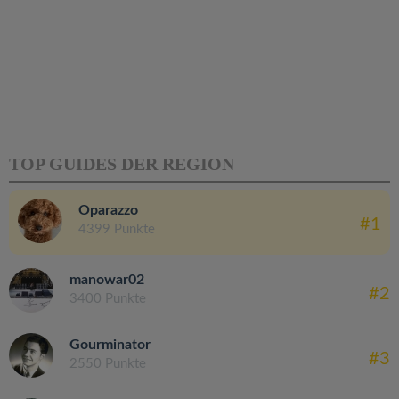
TOP GUIDES DER REGION
Oparazzo
#1
4399 Punkte
manowar02
#2
3400 Punkte
Gourminator
#3
2550 Punkte