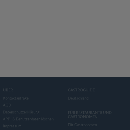
ÜBER
GASTROGUIDE
Kontaktanfrage
Deutschland
AGB
Datenschutzerklärung
FÜR RESTAURANTS UND
GASTRONOMEN
APP- & Benutzerdaten löschen
Für Gastronomen
Impressum