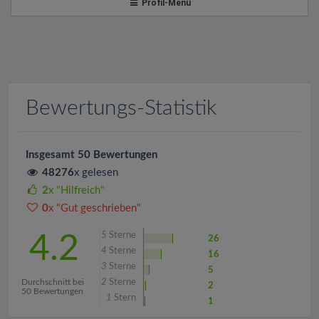
v
Profil-Menü
i
g
Bewertungs-Statistik
a
t
Insgesamt 50 Bewertungen
48276
x gelesen
i
2
x "Hilfreich"
0
x "Gut geschrieben"
o
5
Sterne
4.2
26
4
Sterne
16
n
3
Sterne
5
Durchschnitt bei
2
Sterne
2
50 Bewertungen
1
Stern
1