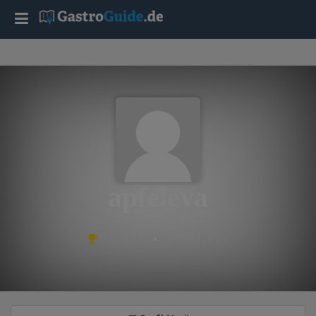
T
o
g
g
l
apfeleva
e
aus Mannheim
Platz #168 • 14,726 Punkte
n
a