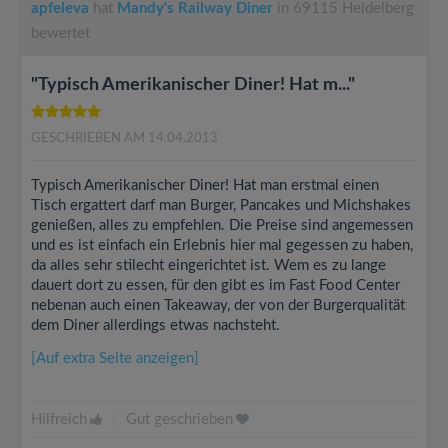
apfeleva
hat
Mandy's Railway Diner
in 69115 Heidelberg
bewertet
"Typisch Amerikanischer Diner! Hat m..."
GESCHRIEBEN AM 14.04.2013
Typisch Amerikanischer Diner! Hat man erstmal einen
Tisch ergattert darf man Burger, Pancakes und Michshakes
genießen, alles zu empfehlen. Die Preise sind angemessen
und es ist einfach ein Erlebnis hier mal gegessen zu haben,
da alles sehr stilecht eingerichtet ist. Wem es zu lange
dauert dort zu essen, für den gibt es im Fast Food Center
nebenan auch einen Takeaway, der von der Burgerqualität
dem Diner allerdings etwas nachsteht.
[Auf extra Seite anzeigen]
Hilfreich
|
Gut geschrieben