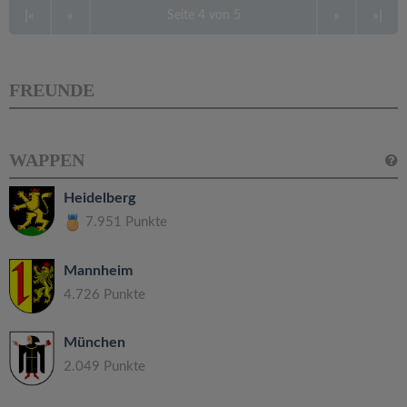
|«
«
»
»|
Seite 4 von 5
FREUNDE
WAPPEN
Heidelberg
7.951 Punkte
Mannheim
4.726 Punkte
München
2.049 Punkte