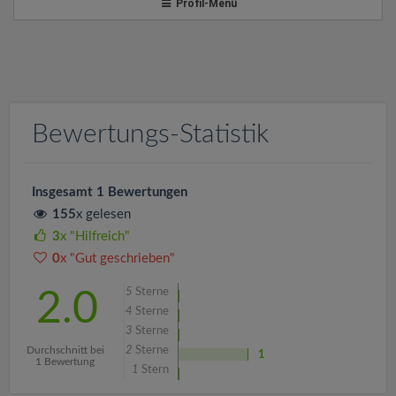
v
Profil-Menü
i
g
Bewertungs-Statistik
a
t
Insgesamt 1 Bewertungen
155
x gelesen
i
3
x "Hilfreich"
0
x "Gut geschrieben"
o
5
Sterne
2.0
4
Sterne
n
3
Sterne
Durchschnitt bei
2
Sterne
1
1 Bewertung
1
Stern