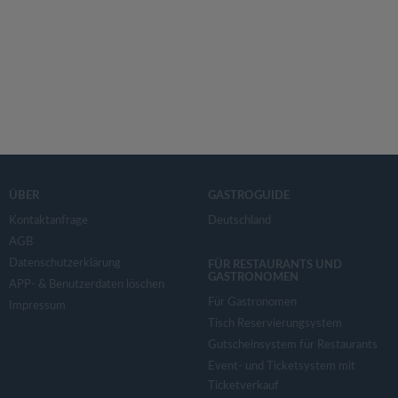
ÜBER
GASTROGUIDE
Kontaktanfrage
Deutschland
AGB
Datenschutzerklärung
FÜR RESTAURANTS UND
GASTRONOMEN
APP- & Benutzerdaten löschen
Für Gastronomen
Impressum
Tisch Reservierungsystem
Gutscheinsystem für Restaurants
Event- und Ticketsystem mit
Ticketverkauf