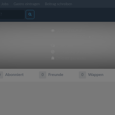
Jobs
Gastro eintragen
Beitrag schreiben
509 Profilaufrufe
Dabei seit 24.03.2026 • Zuletzt aktiv:
0 Beiträge
0 Locations eingetragen
0 Fehler gemeldet
Abonniert
Freunde
Wappen
0
0
0