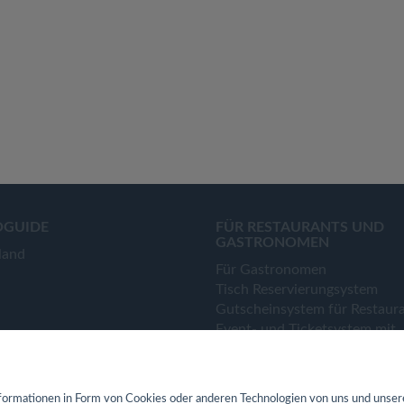
OGUIDE
FÜR RESTAURANTS UND
GASTRONOMEN
land
Für Gastronomen
Tisch Reservierungsystem
Gutscheinsystem für Restaur
Event- und Ticketsystem mit
Ticketverkauf
Bestellsystem Lieferung und
TakeAway
ormationen in Form von Cookies oder anderen Technologien von uns und unser