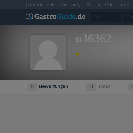
GastroGuide.de
Community
Restaurant-Gutscheine
u36362
aus Dortmund
Platz #1 • 50 Punkte
Bewertungen
Fotos
0
11