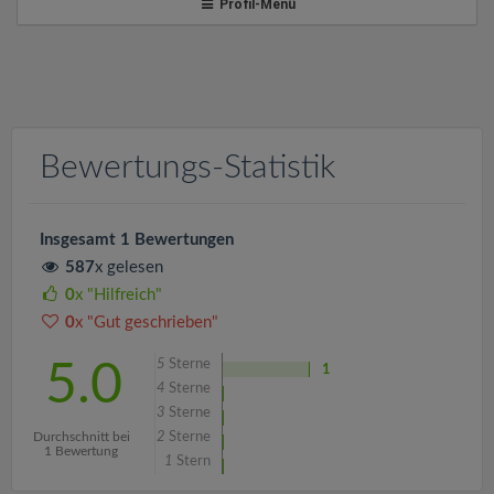
v
Profil-Menü
i
g
Bewertungs-Statistik
a
t
Insgesamt 1 Bewertungen
587
x gelesen
i
0
x "Hilfreich"
0
x "Gut geschrieben"
o
5
Sterne
5.0
1
4
Sterne
n
3
Sterne
Durchschnitt bei
2
Sterne
1 Bewertung
1
Stern