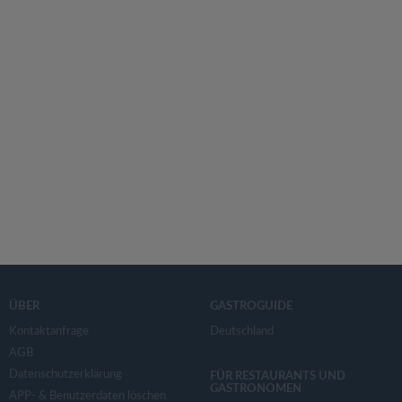
ÜBER
GASTROGUIDE
Kontaktanfrage
Deutschland
AGB
Datenschutzerklärung
FÜR RESTAURANTS UND
GASTRONOMEN
APP- & Benutzerdaten löschen