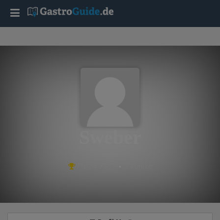
T
o
g
g
l
Sweber
e
aus Augsburg
Platz #9357 • 2 Punkte
n
a