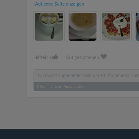
[Auf extra Seite anzeigen]
Hilfreich
|
Gut geschrieben
3
Kommentare
|
Ausklappen