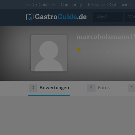
GastroGuide.de
Community
Restaurant-Gutscheine
marcoholzmann19
aus Waldheim
Platz #2658 • 104 Punkte
Bewertungen
Fotos
0
4
1