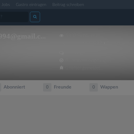
Jobs
Gastro eintragen
Beitrag schreiben
94@gmail.c...
5302 Profilaufrufe
Dabei seit 19.10.2022 • Zuletzt aktiv: 
0 Beiträge
0 Locations eingetragen
0 Fehler gemeldet
Abonniert
Freunde
Wappen
0
0