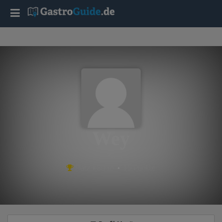
T
o
g
g
l
Wey
e
aus Kassel
Platz #8036 • 15 Punkte
n
a