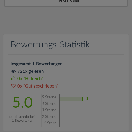
v
Profil-Menü
i
g
Bewertungs-Statistik
a
t
Insgesamt 1 Bewertungen
721
x gelesen
i
0
x "Hilfreich"
0
x "Gut geschrieben"
o
5
Sterne
5.0
1
4
Sterne
n
3
Sterne
Durchschnitt bei
2
Sterne
1 Bewertung
1
Stern