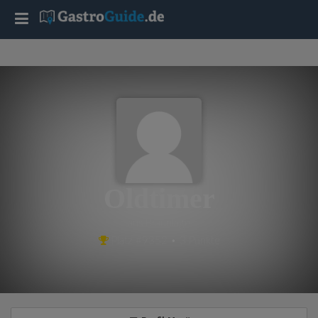
T
o
g
g
l
Oldtimer
e
aus Braunlage
Platz #9352 • 3 Punkte
n
a