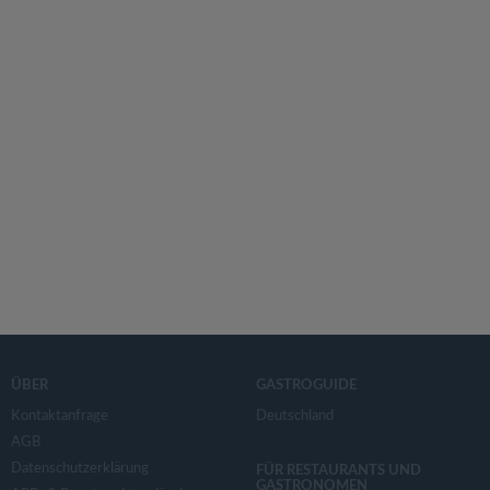
ÜBER
GASTROGUIDE
Kontaktanfrage
Deutschland
AGB
Datenschutzerklärung
FÜR RESTAURANTS UND
GASTRONOMEN