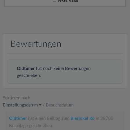
v
Profil-Menü
i
g
Bewertungen
a
t
Oldtimer
hat noch keine Bewertungen
geschrieben.
i
o
Sortieren nach
Einstellungsdatum
/
Besuchsdatum
n
Oldtimer
hat einen Beitrag zum
Bierlokal Kö
in 38700
Braunlage geschrieben