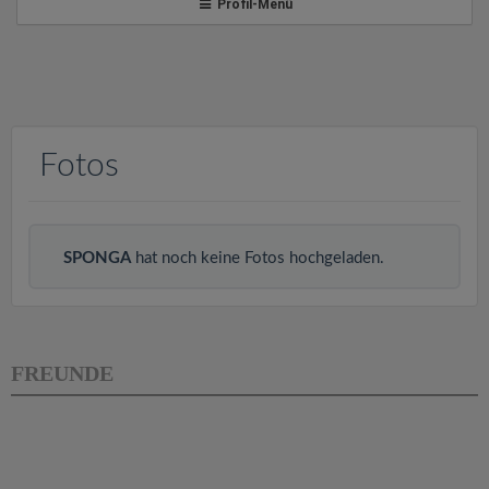
v
Profil-Menü
i
g
Fotos
a
t
SPONGA
hat noch keine Fotos hochgeladen.
i
o
FREUNDE
n