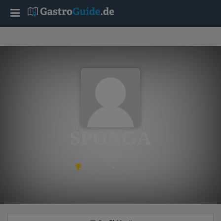
T
o
g
g
l
SPONGA
e
aus Mannheim
Platz #1 • 6 Punkte
n
a