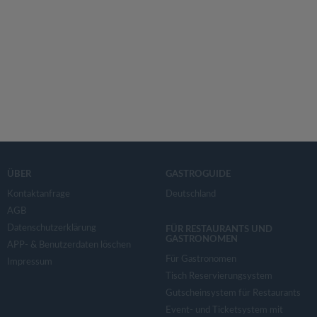
ÜBER
GASTROGUIDE
Kontaktanfrage
Deutschland
AGB
Datenschutzerklärung
FÜR RESTAURANTS UND
GASTRONOMEN
APP- & Benutzerdaten löschen
Für Gastronomen
Impressum
Tisch Reservierungsystem
Gutscheinsystem für Restaurants
Event- und Ticketsystem mit