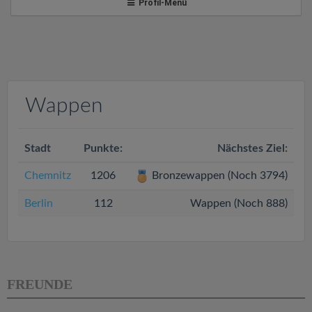
v
Profil-Menü
i
g
Wappen
a
Stadt
t
Punkte:
Nächstes Ziel:
Chemnitz
1206
Bronzewappen (Noch 3794)
i
Berlin
112
Wappen (Noch 888)
o
n
FREUNDE