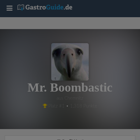
T
o
g
g
l
Mr. Boombastic
e
aus Chemnitz
Platz #1 • 1,318 Punkte
n
a