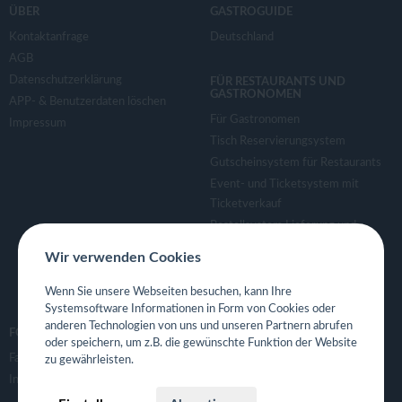
ÜBER
GASTROGUIDE
Kontaktanfrage
Deutschland
AGB
Datenschutzerklärung
FÜR RESTAURANTS UND
GASTRONOMEN
APP- & Benutzerdaten löschen
Für Gastronomen
Impressum
Tisch Reservierungsystem
Gutscheinsystem für Restaurants
Event- und Ticketsystem mit
Ticketverkauf
Bestellsystem Lieferung und
TakeAway
Wir verwenden Cookies
Webseiten für Restaurant
Eigene App für Restaurant
Wenn Sie unsere Webseiten besuchen, kann Ihre
Systemsoftware Informationen in Form von Cookies oder
anderen Technologien von uns und unseren Partnern abrufen
FOLGE UNS
oder speichern, um z.B. die gewünschte Funktion der Website
Facebook
zu gewährleisten.
Instagram