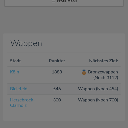
v
Profil-Menü
i
g
Wappen
a
Stadt
t
Punkte:
Nächstes Ziel:
Köln
1888
Bronzewappen
i
(Noch 3112)
Bielefeld
546
Wappen (Noch 454)
o
Herzebrock-
300
Wappen (Noch 700)
Clarholz
n