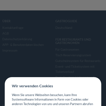
ÜBER
GASTROGUIDE
Kontaktanfrage
Deutschland
AGB
Datenschutzerklärung
FÜR RESTAURANTS UND
GASTRONOMEN
APP- & Benutzerdaten löschen
Für Gastronomen
Impressum
Tisch Reservierungsystem
Gutscheinsystem für Restaurants
Event- und Ticketsystem mit
Ticketverkauf
Bestellsystem Lieferung und
TakeAway
Wir verwenden Cookies
Webseiten für Restaurant
Eigene App für Restaurant
Wenn Sie unsere Webseiten besuchen, kann Ihre
Systemsoftware Informationen in Form von Cookies oder
anderen Technologien von uns und unseren Partnern abrufen