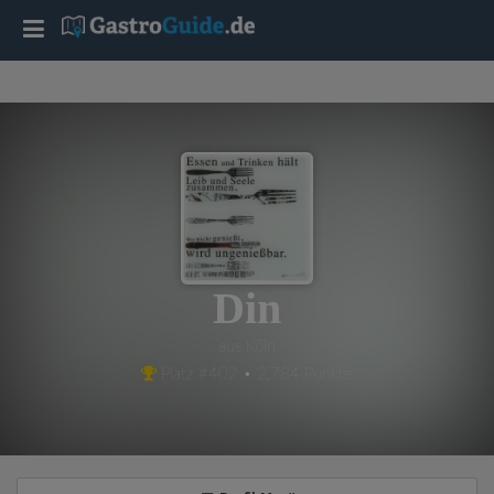
T
o
g
g
l
Din
e
aus Köln
Platz #402 • 2,784 Punkte
n
a