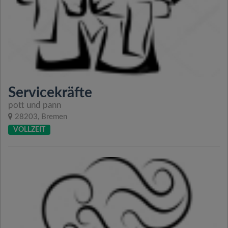
Servicekräfte
pott und pann
28203, Bremen
VOLLZEIT