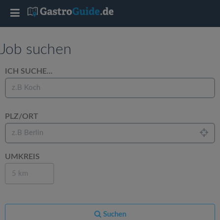
T
o
Job suchen
g
ICH SUCHE...
g
PLZ/ORT
l
e
UMKREIS
n
5 km
a
Suchen