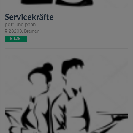
Servicekräfte
pott und pann
28203, Bremen
TEILZEIT