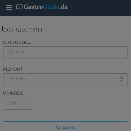
T
o
Job suchen
g
ICH SUCHE...
g
PLZ/ORT
l
e
UMKREIS
n
5 km
a
Suchen